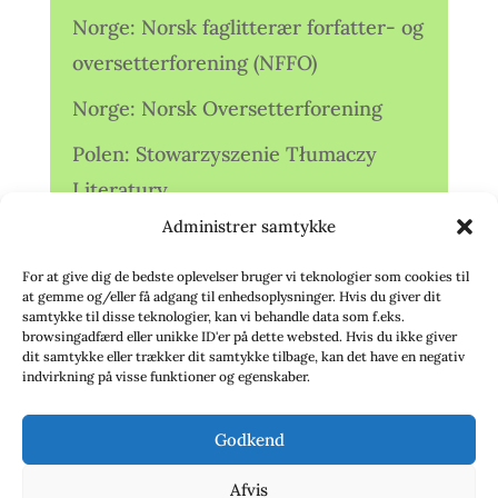
Norge: Norsk faglitterær forfatter- og
oversetterforening (NFFO)
Norge: Norsk Oversetterforening
Polen: Stowarzyszenie Tłumaczy
Literatury
Administrer samtykke
Storbritannien: Translators
Association (TA)
For at give dig de bedste oplevelser bruger vi teknologier som cookies til
at gemme og/eller få adgang til enhedsoplysninger. Hvis du giver dit
Sverige: Översättarsektionen (Ö.)
samtykke til disse teknologier, kan vi behandle data som f.eks.
browsingadfærd eller unikke ID'er på dette websted. Hvis du ikke giver
dit samtykke eller trækker dit samtykke tilbage, kan det have en negativ
Sverige: Översättarcentrum (ÖC)
indvirkning på visse funktioner og egenskaber.
Tyskland: Verbands
Godkend
deutschsprachiger Übersetzer (VdÜ)
Afvis