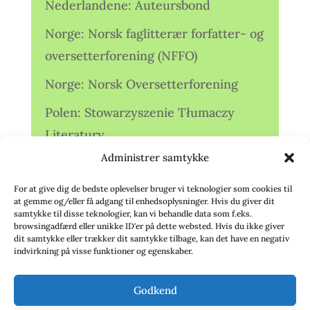
Nederlandene: Auteursbond
Norge: Norsk faglitterær forfatter- og
oversetterforening (NFFO)
Norge: Norsk Oversetterforening
Polen: Stowarzyszenie Tłumaczy
Literatury
Administrer samtykke
Storbritannien: Translators
Association (TA)
For at give dig de bedste oplevelser bruger vi teknologier som cookies til
at gemme og/eller få adgang til enhedsoplysninger. Hvis du giver dit
Sverige: Översättarsektionen (Ö.)
samtykke til disse teknologier, kan vi behandle data som f.eks.
browsingadfærd eller unikke ID'er på dette websted. Hvis du ikke giver
dit samtykke eller trækker dit samtykke tilbage, kan det have en negativ
Sverige: Översättarcentrum (ÖC)
indvirkning på visse funktioner og egenskaber.
Tyskland: Verbands
Godkend
deutschsprachiger Übersetzer (VdÜ)