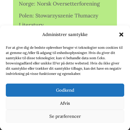
Norge: Norsk Oversetterforening
Polen: Stowarzyszenie Tłumaczy
Literatury
Administrer samtykke
Storbritannien: Translators
Association (TA)
For at give dig de bedste oplevelser bruger vi teknologier som cookies til
at gemme og/eller få adgang til enhedsoplysninger. Hvis du giver dit
Sverige: Översättarsektionen (Ö.)
samtykke til disse teknologier, kan vi behandle data som f.eks.
browsingadfærd eller unikke ID'er på dette websted. Hvis du ikke giver
dit samtykke eller trækker dit samtykke tilbage, kan det have en negativ
Sverige: Översättarcentrum (ÖC)
indvirkning på visse funktioner og egenskaber.
Tyskland: Verbands
Godkend
deutschsprachiger Übersetzer (VdÜ)
Afvis
Se præferencer
© 2020 - Babelfisken