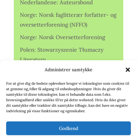
Nederlandene: Auteursbond
Norge: Norsk faglitterær forfatter- og
oversetterforening (NFFO)
Norge: Norsk Oversetterforening
Polen: Stowarzyszenie Tłumaczy
Literatury
Administrer samtykke
Storbritannien: Translators
Association (TA)
For at give dig de bedste oplevelser bruger vi teknologier som cookies til
at gemme og/eller få adgang til enhedsoplysninger. Hvis du giver dit
Sverige: Översättarsektionen (Ö.)
samtykke til disse teknologier, kan vi behandle data som f.eks.
browsingadfærd eller unikke ID'er på dette websted. Hvis du ikke giver
dit samtykke eller trækker dit samtykke tilbage, kan det have en negativ
Sverige: Översättarcentrum (ÖC)
indvirkning på visse funktioner og egenskaber.
Tyskland: Verbands
Godkend
deutschsprachiger Übersetzer (VdÜ)