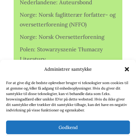
Nederlandene: Auteursbond
Norge: Norsk faglitterær forfatter- og
oversetterforening (NFFO)
Norge: Norsk Oversetterforening
Polen: Stowarzyszenie Tłumaczy
Literatury
Administrer samtykke
Storbritannien: Translators
Association (TA)
For at give dig de bedste oplevelser bruger vi teknologier som cookies til
at gemme og/eller få adgang til enhedsoplysninger. Hvis du giver dit
Sverige: Översättarsektionen (Ö.)
samtykke til disse teknologier, kan vi behandle data som f.eks.
browsingadfærd eller unikke ID'er på dette websted. Hvis du ikke giver
dit samtykke eller trækker dit samtykke tilbage, kan det have en negativ
Sverige: Översättarcentrum (ÖC)
indvirkning på visse funktioner og egenskaber.
Tyskland: Verbands
Godkend
deutschsprachiger Übersetzer (VdÜ)