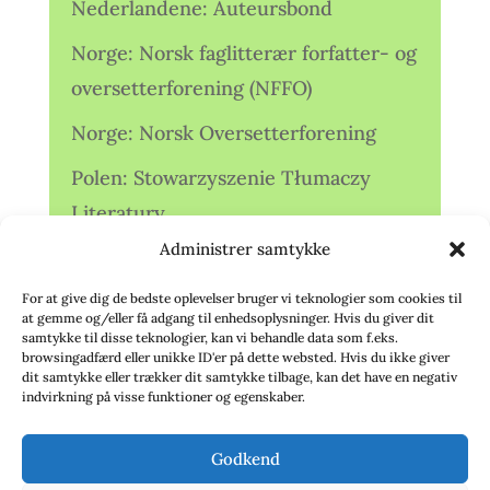
Nederlandene: Auteursbond
Norge: Norsk faglitterær forfatter- og
oversetterforening (NFFO)
Norge: Norsk Oversetterforening
Polen: Stowarzyszenie Tłumaczy
Literatury
Administrer samtykke
Storbritannien: Translators
Association (TA)
For at give dig de bedste oplevelser bruger vi teknologier som cookies til
at gemme og/eller få adgang til enhedsoplysninger. Hvis du giver dit
Sverige: Översättarsektionen (Ö.)
samtykke til disse teknologier, kan vi behandle data som f.eks.
browsingadfærd eller unikke ID'er på dette websted. Hvis du ikke giver
dit samtykke eller trækker dit samtykke tilbage, kan det have en negativ
Sverige: Översättarcentrum (ÖC)
indvirkning på visse funktioner og egenskaber.
Tyskland: Verbands
Godkend
deutschsprachiger Übersetzer (VdÜ)