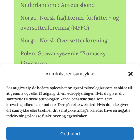
Nederlandene: Auteursbond
Norge: Norsk faglitterær forfatter- og
oversetterforening (NFFO)
Norge: Norsk Oversetterforening
Polen: Stowarzyszenie Tłumaczy
Literatury
Administrer samtykke
Storbritannien: Translators
Association (TA)
For at give dig de bedste oplevelser bruger vi teknologier som cookies til
at gemme og/eller få adgang til enhedsoplysninger. Hvis du giver dit
Sverige: Översättarsektionen (Ö.)
samtykke til disse teknologier, kan vi behandle data som f.eks.
browsingadfærd eller unikke ID'er på dette websted. Hvis du ikke giver
dit samtykke eller trækker dit samtykke tilbage, kan det have en negativ
Sverige: Översättarcentrum (ÖC)
indvirkning på visse funktioner og egenskaber.
Tyskland: Verbands
Godkend
deutschsprachiger Übersetzer (VdÜ)