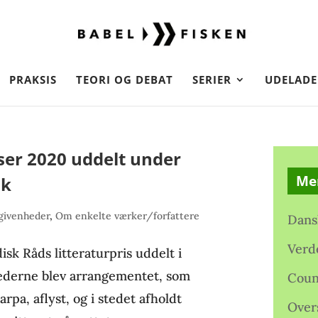
PRAKSIS
TEORI OG DEBAT
SERIER
UDELADE
iser 2020 uddelt under
Me
ik
givenheder
,
Om enkelte værker/forfattere
Dans
Verd
isk Råds litteraturpris uddelt i
ederne blev arrangementet, som
Coun
rpa, aflyst, og i stedet afholdt
Over