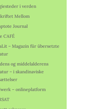
giesteder i verden
skriftet Mellom
ptote Journal
e CAFÉ
aLit – Magazin für übersetzte
atur
idens og middelalderens
ratur – i skandinaviske
sættelser
lwerk – onlineplatform
RSAT