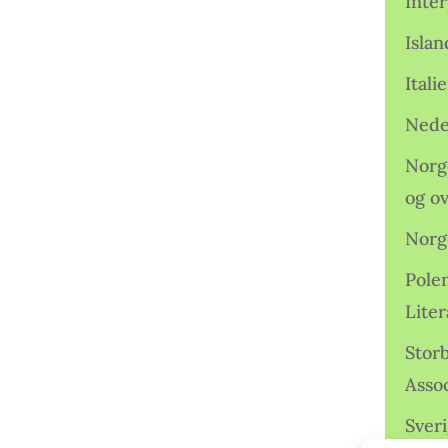
Inter
Isla
Ital
Nede
Norge
og o
Norg
Pole
Lite
Storb
Assoc
Sveri