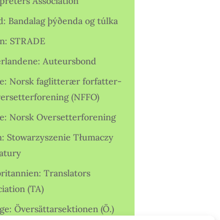
preters Association
nd: Bandalag þýðenda og túlka
ien: STRADE
rlandene: Auteursbond
: Norsk faglitterær forfatter-
versetterforening (NFFO)
e: Norsk Oversetterforening
n: Stowarzyszenie Tłumaczy
ratury
ritannien: Translators
iation (TA)
ge: Översättarsektionen (Ö.)