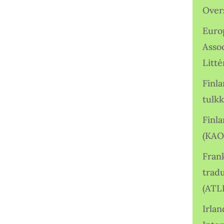
Over
Euro
Asso
Litté
Finl
tulkk
Finl
(KAO
Frank
tradu
(ATL
Irlan