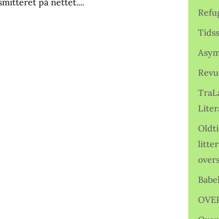
mitteret på nettet....
Refu
Tids
Asym
Revu
TraL
Liter
Oldt
litte
over
Babe
OVE