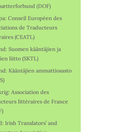
sætterforbund (DOF)
pa: Conseil Européen des
ciations de Traducteurs
raires (CEATL)
and: Suomen kääntäjien ja
ien liitto (SKTL)
and: Kääntäjien ammattiosasto
S)
rig: Association des
cteurs littéraires de France
F)
d: Irish Translators’ and