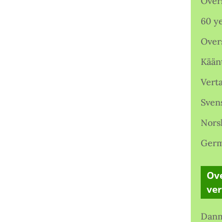
Over
60 ye
Over
Kään
Verta
Sven
Nors
Germ
Ove
ve
Danm