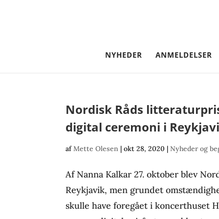
NYHEDER
ANMELDELSER
Nordisk Råds litteraturpr
digital ceremoni i Reykjav
af
Mette Olesen
|
okt 28, 2020
|
Nyheder og be
Af Nanna Kalkar 27. oktober blev Nord
Reykjavik, men grundet omstændigh
skulle have foregået i koncerthuset Ha