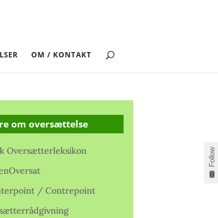
LSER
OM / KONTAKT
re om oversættelse
k Oversætterleksikon
Follow
enOversat
terpoint / Contrepoint
sætterrådgivning