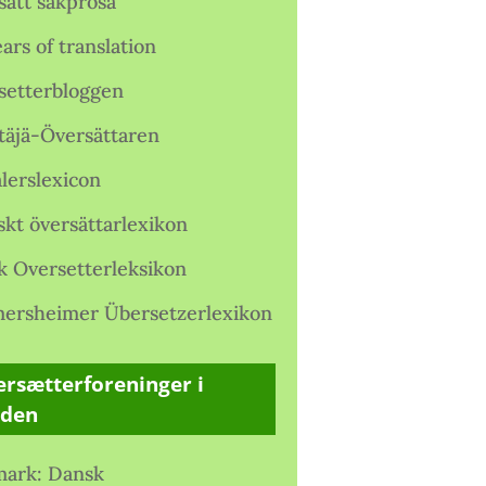
satt sakprosa
ars of translation
setterbloggen
täjä-Översättaren
lerslexicon
skt översättarlexikon
k Oversetterleksikon
ersheimer Übersetzerlexikon
rsætterforeninger i
rden
ark: Dansk