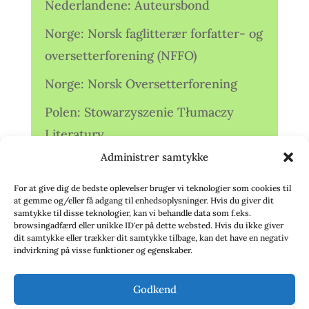
Nederlandene: Auteursbond
Norge: Norsk faglitterær forfatter- og
oversetterforening (NFFO)
Norge: Norsk Oversetterforening
Polen: Stowarzyszenie Tłumaczy
Literatury
Administrer samtykke
Storbritannien: Translators
Association (TA)
For at give dig de bedste oplevelser bruger vi teknologier som cookies til
at gemme og/eller få adgang til enhedsoplysninger. Hvis du giver dit
Sverige: Översättarsektionen (Ö.)
samtykke til disse teknologier, kan vi behandle data som f.eks.
browsingadfærd eller unikke ID'er på dette websted. Hvis du ikke giver
dit samtykke eller trækker dit samtykke tilbage, kan det have en negativ
Sverige: Översättarcentrum (ÖC)
indvirkning på visse funktioner og egenskaber.
Tyskland: Verbands
Godkend
deutschsprachiger Übersetzer (VdÜ)