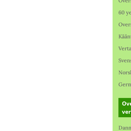
Over
60 ye
Over
Kään
Verta
Sven
Nors
Germ
Ove
ve
Danm