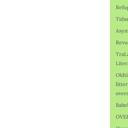
Refu
Tids
Asym
Revu
TraL
Liter
Oldt
litte
over
Babe
OVE