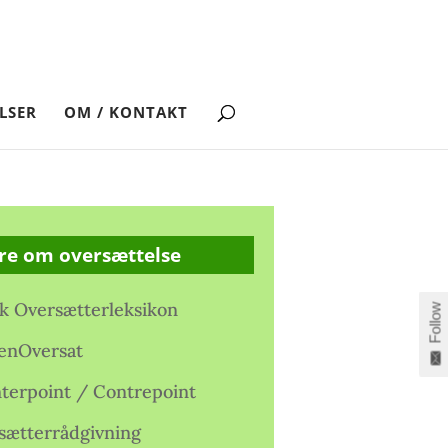
LSER
OM / KONTAKT
re om oversættelse
k Oversætterleksikon
Follow
enOversat
terpoint / Contrepoint
sætterrådgivning