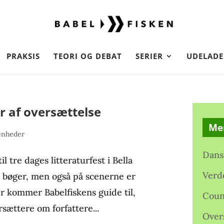
PRAKSIS
TEORI OG DEBAT
SERIER
UDELADE
 af oversættelse
Me
enheder
Dans
 tre dages litteraturfest i Bella
Verd
e bøger, men også på scenerne er
r kommer Babelfiskens guide til,
Coun
sættere om forfattere...
Over