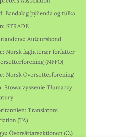
preters Association
nd: Bandalag þýðenda og túlka
ien: STRADE
rlandene: Auteursbond
: Norsk faglitterær forfatter-
versetterforening (NFFO)
e: Norsk Oversetterforening
n: Stowarzyszenie Tłumaczy
ratury
ritannien: Translators
iation (TA)
ge: Översättarsektionen (Ö.)