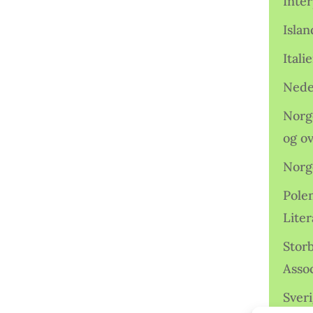
Inter
Isla
Ital
Nede
Norge
og o
Norg
Pole
Lite
Storb
Assoc
Sveri