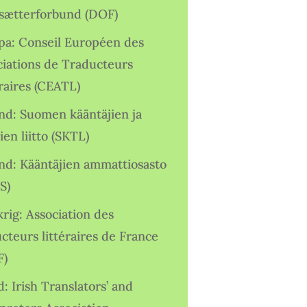
sætterforbund (DOF)
pa: Conseil Européen des
ciations de Traducteurs
raires (CEATL)
and: Suomen kääntäjien ja
ien liitto (SKTL)
and: Kääntäjien ammattiosasto
S)
rig: Association des
cteurs littéraires de France
F)
d: Irish Translators’ and