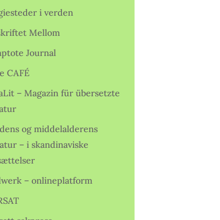
giesteder i verden
skriftet Mellom
ptote Journal
e CAFÉ
aLit – Magazin für übersetzte
atur
idens og middelalderens
ratur – i skandinaviske
sættelser
lwerk – onlineplatform
RSAT