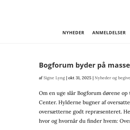
NYHEDER
ANMELDELSER
Bogforum byder på masser
af
Signe Lyng
|
okt 31, 2025
|
Nyheder og begiv
Om en uge slår Bogforum dørene op til
Center. Hylderne bugner af oversatt
oversætterne godt repræsenteret. He
hvor og hvornår du finder hvem: Over