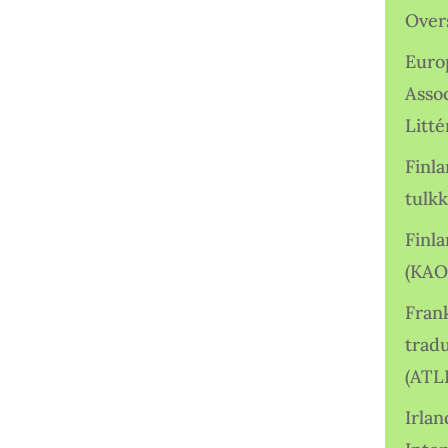
Over
Euro
Asso
Litté
Finl
tulkk
Finl
(KAO
Frank
tradu
(ATL
Irlan