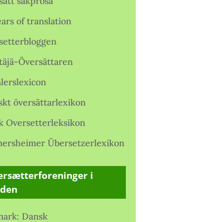
satt sakprosa
ars of translation
setterbloggen
täjä-Översättaren
lerslexicon
skt översättarlexikon
k Oversetterleksikon
ersheimer Übersetzerlexikon
rsætterforeninger i
rden
ark: Dansk