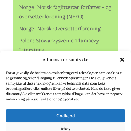
Norge: Norsk faglitterær forfatter- og
oversetterforening (NFFO)
Norge: Norsk Oversetterforening
Polen: Stowarzyszenie Tłumaczy
Literatury
Administrer samtykke
Storbritannien: Translators
Association (TA)
For at give dig de bedste oplevelser bruger vi teknologier som cookies til
at gemme og/eller få adgang til enhedsoplysninger. Hvis du giver dit
Sverige: Översättarsektionen (Ö.)
samtykke til disse teknologier, kan vi behandle data som f.eks.
browsingadfærd eller unikke ID'er på dette websted. Hvis du ikke giver
dit samtykke eller trækker dit samtykke tilbage, kan det have en negativ
Sverige: Översättarcentrum (ÖC)
indvirkning på visse funktioner og egenskaber.
Tyskland: Verbands
Godkend
deutschsprachiger Übersetzer (VdÜ)
Afvis