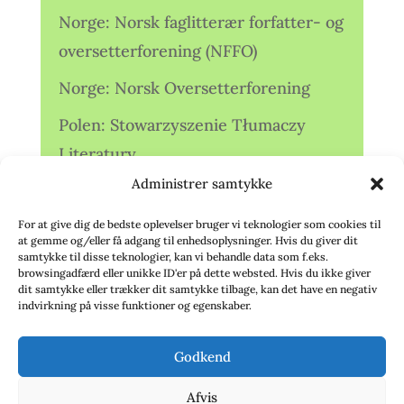
Norge: Norsk faglitterær forfatter- og
oversetterforening (NFFO)
Norge: Norsk Oversetterforening
Polen: Stowarzyszenie Tłumaczy
Literatury
Administrer samtykke
Storbritannien: Translators
Association (TA)
For at give dig de bedste oplevelser bruger vi teknologier som cookies til
at gemme og/eller få adgang til enhedsoplysninger. Hvis du giver dit
Sverige: Översättarsektionen (Ö.)
samtykke til disse teknologier, kan vi behandle data som f.eks.
browsingadfærd eller unikke ID'er på dette websted. Hvis du ikke giver
dit samtykke eller trækker dit samtykke tilbage, kan det have en negativ
Sverige: Översättarcentrum (ÖC)
indvirkning på visse funktioner og egenskaber.
Tyskland: Verbands
Godkend
deutschsprachiger Übersetzer (VdÜ)
Afvis