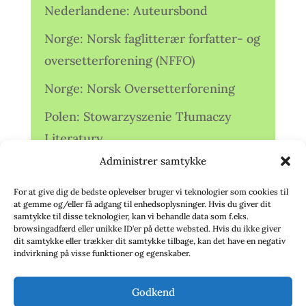
Nederlandene: Auteursbond
Norge: Norsk faglitterær forfatter- og
oversetterforening (NFFO)
Norge: Norsk Oversetterforening
Polen: Stowarzyszenie Tłumaczy
Literatury
Administrer samtykke
Storbritannien: Translators
Association (TA)
For at give dig de bedste oplevelser bruger vi teknologier som cookies til
at gemme og/eller få adgang til enhedsoplysninger. Hvis du giver dit
Sverige: Översättarsektionen (Ö.)
samtykke til disse teknologier, kan vi behandle data som f.eks.
browsingadfærd eller unikke ID'er på dette websted. Hvis du ikke giver
dit samtykke eller trækker dit samtykke tilbage, kan det have en negativ
Sverige: Översättarcentrum (ÖC)
indvirkning på visse funktioner og egenskaber.
Tyskland: Verbands
Godkend
deutschsprachiger Übersetzer (VdÜ)