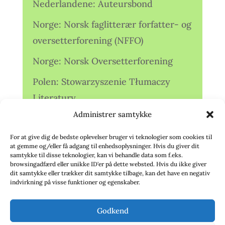
Nederlandene: Auteursbond
Norge: Norsk faglitterær forfatter- og
oversetterforening (NFFO)
Norge: Norsk Oversetterforening
Polen: Stowarzyszenie Tłumaczy
Literatury
Administrer samtykke
Storbritannien: Translators
Association (TA)
For at give dig de bedste oplevelser bruger vi teknologier som cookies til
at gemme og/eller få adgang til enhedsoplysninger. Hvis du giver dit
Sverige: Översättarsektionen (Ö.)
samtykke til disse teknologier, kan vi behandle data som f.eks.
browsingadfærd eller unikke ID'er på dette websted. Hvis du ikke giver
dit samtykke eller trækker dit samtykke tilbage, kan det have en negativ
Sverige: Översättarcentrum (ÖC)
indvirkning på visse funktioner og egenskaber.
Tyskland: Verbands
Godkend
deutschsprachiger Übersetzer (VdÜ)