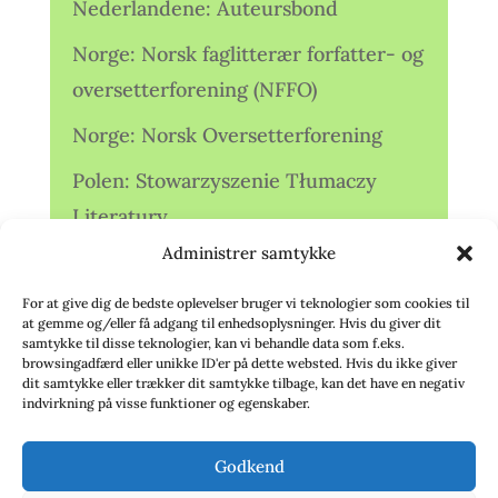
Nederlandene: Auteursbond
Norge: Norsk faglitterær forfatter- og
oversetterforening (NFFO)
Norge: Norsk Oversetterforening
Polen: Stowarzyszenie Tłumaczy
Literatury
Administrer samtykke
Storbritannien: Translators
Association (TA)
For at give dig de bedste oplevelser bruger vi teknologier som cookies til
at gemme og/eller få adgang til enhedsoplysninger. Hvis du giver dit
Sverige: Översättarsektionen (Ö.)
samtykke til disse teknologier, kan vi behandle data som f.eks.
browsingadfærd eller unikke ID'er på dette websted. Hvis du ikke giver
dit samtykke eller trækker dit samtykke tilbage, kan det have en negativ
Sverige: Översättarcentrum (ÖC)
indvirkning på visse funktioner og egenskaber.
Tyskland: Verbands
Godkend
deutschsprachiger Übersetzer (VdÜ)