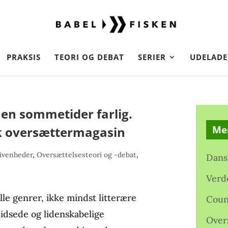
PRAKSIS
TEORI OG DEBAT
SERIER
UDELADE
en sommetider farlig.
Me
k oversættermagasin
ivenheder
,
Oversættelsesteori og -debat
,
Dans
Verd
lle genrer, ikke mindst litterære
Coun
hidsede og lidenskabelige
Over