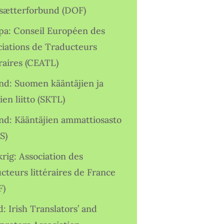
sætterforbund (DOF)
pa: Conseil Européen des
ciations de Traducteurs
raires (CEATL)
and: Suomen kääntäjien ja
ien liitto (SKTL)
and: Kääntäjien ammattiosasto
S)
rig: Association des
cteurs littéraires de France
F)
d: Irish Translators’ and