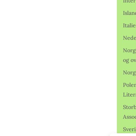
Inter
Isla
Ital
Nede
Norge
og o
Norg
Pole
Lite
Storb
Assoc
Sveri