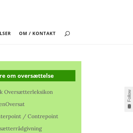
LSER
OM / KONTAKT
re om oversættelse
k Oversætterleksikon
Follow
enOversat
terpoint / Contrepoint
sætterrådgivning