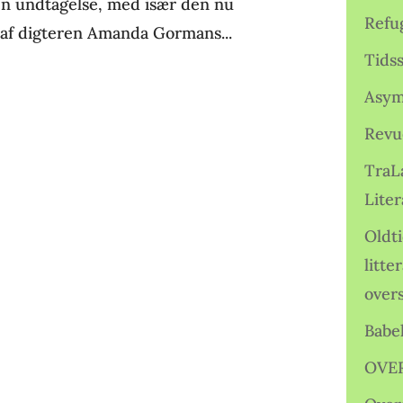
gen undtagelse, med især den nu
Refu
e af digteren Amanda Gormans...
Tids
Asym
Revu
TraL
Liter
Oldt
litte
over
Babe
OVE