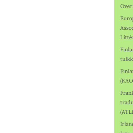
Over
Euro
Asso
Litté
Finl
tulkk
Finl
(KAO
Frank
tradu
(ATL
Irlan