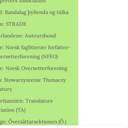
preters Association
nd: Bandalag þýðenda og túlka
ien: STRADE
rlandene: Auteursbond
: Norsk faglitterær forfatter-
versetterforening (NFFO)
e: Norsk Oversetterforening
n: Stowarzyszenie Tłumaczy
ratury
ritannien: Translators
iation (TA)
ge: Översättarsektionen (Ö.)