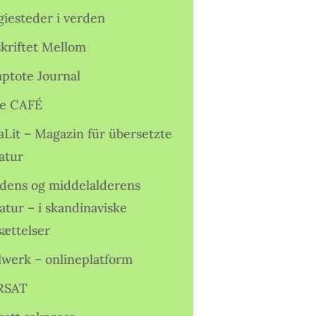
giesteder i verden
skriftet Mellom
ptote Journal
e CAFÉ
aLit – Magazin für übersetzte
atur
idens og middelalderens
ratur – i skandinaviske
sættelser
lwerk – onlineplatform
RSAT