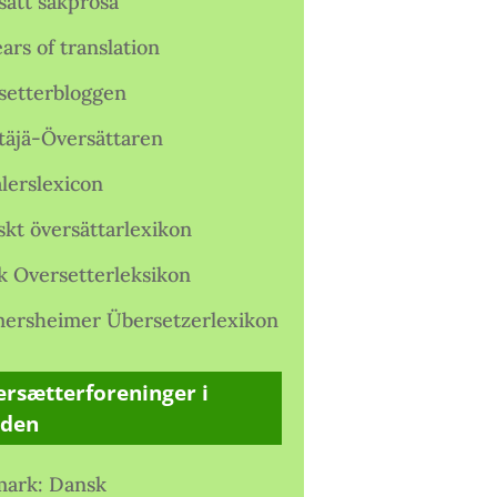
satt sakprosa
ars of translation
setterbloggen
täjä-Översättaren
lerslexicon
skt översättarlexikon
k Oversetterleksikon
ersheimer Übersetzerlexikon
rsætterforeninger i
rden
ark: Dansk