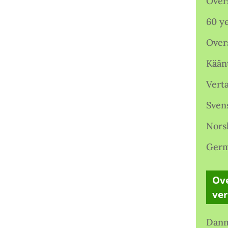
Over
60 ye
Over
Kään
Verta
Sven
Nors
Germ
Ove
ve
Danm