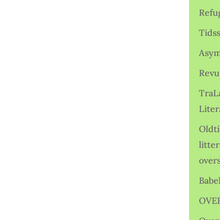
Refu
Tids
Asym
Revu
TraL
Liter
Oldt
litte
over
Babe
OVE