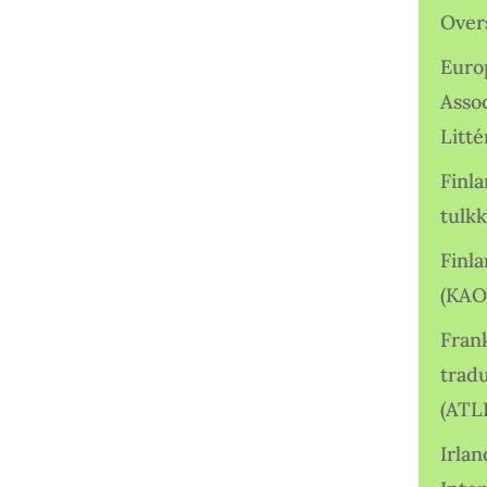
Over
Euro
Asso
Litté
Finl
tulkk
Finl
(KAO
Frank
tradu
(ATL
Irlan