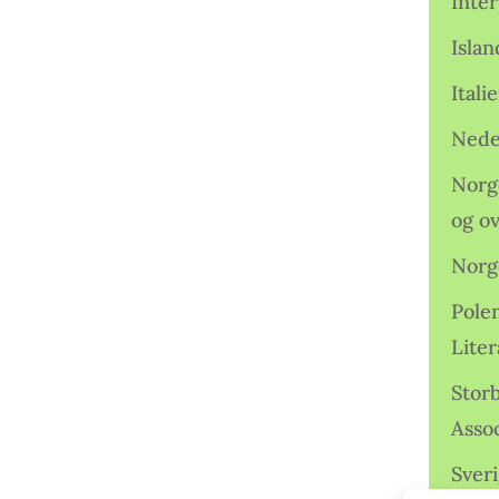
Inter
Isla
Ital
Nede
Norge
og o
Norg
Pole
Lite
Storb
Assoc
Sveri