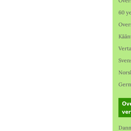
Over
60 ye
Over
Kään
Verta
Sven
Nors
Germ
Ove
ve
Danm