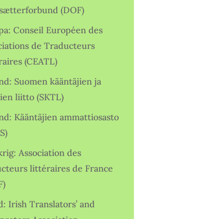
sætterforbund (DOF)
pa: Conseil Européen des
ciations de Traducteurs
raires (CEATL)
and: Suomen kääntäjien ja
ien liitto (SKTL)
and: Kääntäjien ammattiosasto
S)
rig: Association des
cteurs littéraires de France
F)
d: Irish Translators’ and