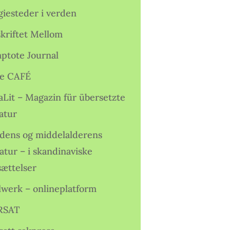
giesteder i verden
skriftet Mellom
ptote Journal
e CAFÉ
aLit – Magazin für übersetzte
atur
idens og middelalderens
ratur – i skandinaviske
sættelser
lwerk – onlineplatform
RSAT