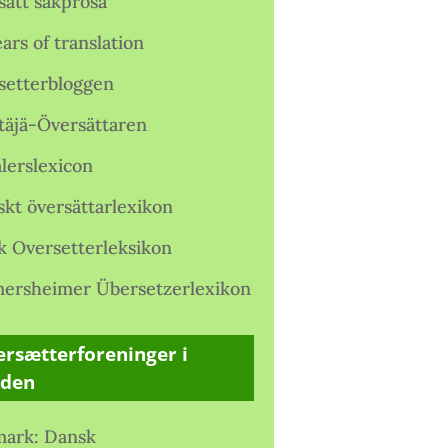
satt sakprosa
ars of translation
setterbloggen
täjä-Översättaren
lerslexicon
skt översättarlexikon
k Oversetterleksikon
ersheimer Übersetzerlexikon
rsætterforeninger i
rden
ark: Dansk