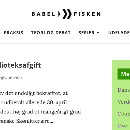
PRAKSIS
TEORI OG DEBAT
SERIER
UDELADE
lioteksafgift
Me
egivenheder
Dans
 det endeligt bekræftet, at
Verd
r udbetalt allerede 30. april i
yldes i høj grad et mangeårigt grad
Coun
anske Skønlitterære...
Over