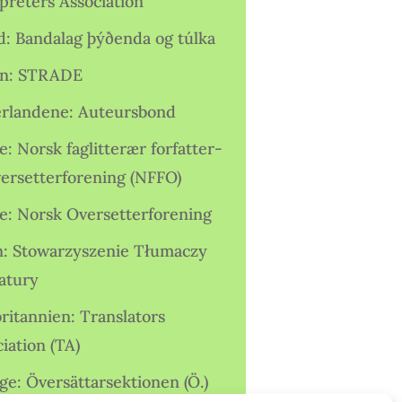
preters Association
nd: Bandalag þýðenda og túlka
ien: STRADE
rlandene: Auteursbond
: Norsk faglitterær forfatter-
versetterforening (NFFO)
e: Norsk Oversetterforening
n: Stowarzyszenie Tłumaczy
ratury
ritannien: Translators
iation (TA)
ge: Översättarsektionen (Ö.)