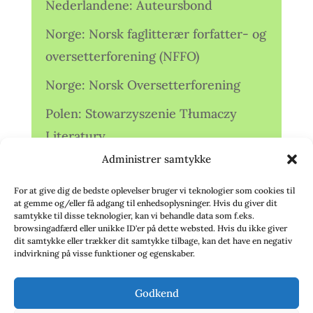
Nederlandene: Auteursbond
Norge: Norsk faglitterær forfatter- og
oversetterforening (NFFO)
Norge: Norsk Oversetterforening
Polen: Stowarzyszenie Tłumaczy
Literatury
Administrer samtykke
Storbritannien: Translators
Association (TA)
For at give dig de bedste oplevelser bruger vi teknologier som cookies til
at gemme og/eller få adgang til enhedsoplysninger. Hvis du giver dit
Sverige: Översättarsektionen (Ö.)
samtykke til disse teknologier, kan vi behandle data som f.eks.
browsingadfærd eller unikke ID'er på dette websted. Hvis du ikke giver
dit samtykke eller trækker dit samtykke tilbage, kan det have en negativ
Sverige: Översättarcentrum (ÖC)
indvirkning på visse funktioner og egenskaber.
Tyskland: Verbands
Godkend
deutschsprachiger Übersetzer (VdÜ)