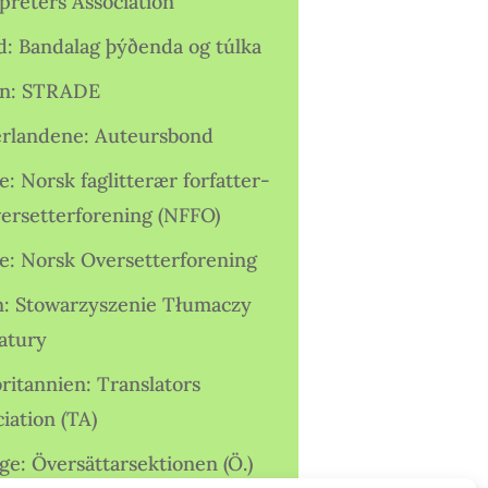
preters Association
nd: Bandalag þýðenda og túlka
ien: STRADE
rlandene: Auteursbond
: Norsk faglitterær forfatter-
versetterforening (NFFO)
e: Norsk Oversetterforening
n: Stowarzyszenie Tłumaczy
ratury
ritannien: Translators
iation (TA)
ge: Översättarsektionen (Ö.)