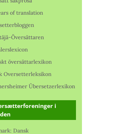
satt sakprosa
ars of translation
setterbloggen
täjä-Översättaren
lerslexicon
skt översättarlexikon
k Oversetterleksikon
ersheimer Übersetzerlexikon
rsætterforeninger i
rden
ark: Dansk