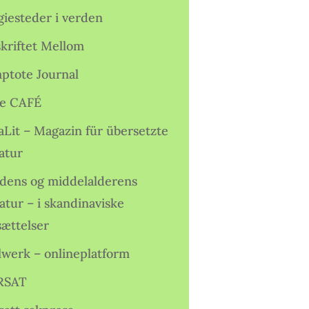
giesteder i verden
skriftet Mellom
ptote Journal
e CAFÉ
aLit – Magazin für übersetzte
atur
idens og middelalderens
ratur – i skandinaviske
sættelser
lwerk – onlineplatform
RSAT