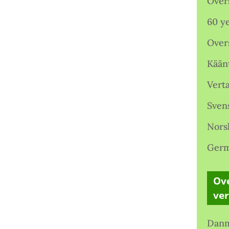
Over
60 ye
Over
Kään
Verta
Sven
Nors
Germ
Ove
ve
Danm