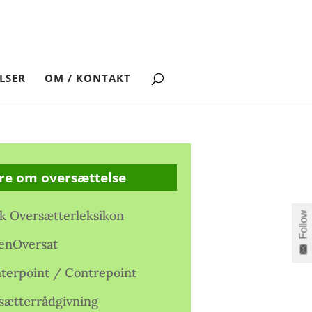
LSER
OM / KONTAKT
re om oversættelse
k Oversætterleksikon
Follow
enOversat
terpoint / Contrepoint
sætterrådgivning