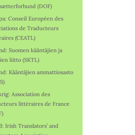
sætterforbund (DOF)
pa: Conseil Européen des
ciations de Traducteurs
raires (CEATL)
and: Suomen kääntäjien ja
ien liitto (SKTL)
and: Kääntäjien ammattiosasto
S)
rig: Association des
cteurs littéraires de France
F)
d: Irish Translators’ and