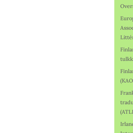
Over
Euro
Asso
Litté
Finl
tulkk
Finl
(KAO
Frank
tradu
(ATL
Irlan