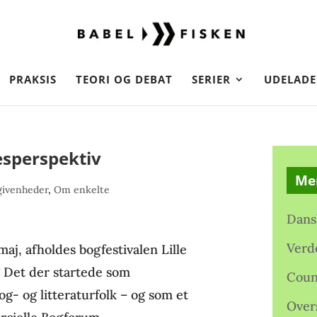
PRAKSIS
TEORI OG DEBAT
SERIER
UDELADE
esperspektiv
Me
givenheder
,
Om enkelte
Dans
Verd
aj, afholdes bogfestivalen Lille
 Det der startede som
Coun
bog- og litteraturfolk – og som et
Over