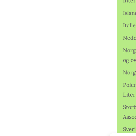
Inter
Isla
Ital
Nede
Norge
og o
Norg
Pole
Lite
Storb
Assoc
Sveri