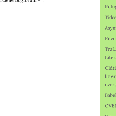
rcielle Bogforum –...
Refu
Tids
Asym
Revu
TraL
Liter
Oldt
litte
over
Babe
OVE