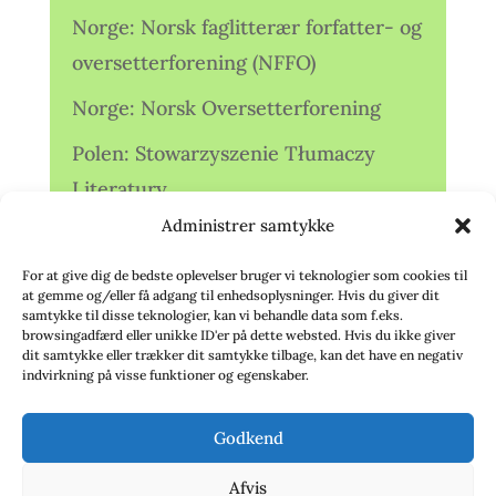
Norge: Norsk faglitterær forfatter- og
oversetterforening (NFFO)
Norge: Norsk Oversetterforening
Polen: Stowarzyszenie Tłumaczy
Literatury
Administrer samtykke
Storbritannien: Translators
Association (TA)
For at give dig de bedste oplevelser bruger vi teknologier som cookies til
at gemme og/eller få adgang til enhedsoplysninger. Hvis du giver dit
Sverige: Översättarsektionen (Ö.)
samtykke til disse teknologier, kan vi behandle data som f.eks.
browsingadfærd eller unikke ID'er på dette websted. Hvis du ikke giver
dit samtykke eller trækker dit samtykke tilbage, kan det have en negativ
Sverige: Översättarcentrum (ÖC)
indvirkning på visse funktioner og egenskaber.
Tyskland: Verbands
Godkend
deutschsprachiger Übersetzer (VdÜ)
Afvis