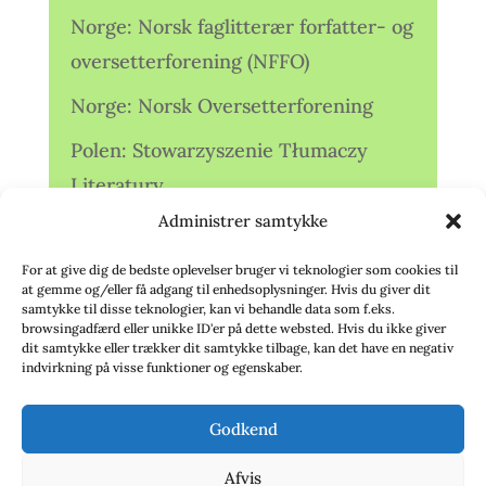
Norge: Norsk faglitterær forfatter- og
oversetterforening (NFFO)
Norge: Norsk Oversetterforening
Polen: Stowarzyszenie Tłumaczy
Literatury
Administrer samtykke
Storbritannien: Translators
Association (TA)
For at give dig de bedste oplevelser bruger vi teknologier som cookies til
at gemme og/eller få adgang til enhedsoplysninger. Hvis du giver dit
Sverige: Översättarsektionen (Ö.)
samtykke til disse teknologier, kan vi behandle data som f.eks.
browsingadfærd eller unikke ID'er på dette websted. Hvis du ikke giver
dit samtykke eller trækker dit samtykke tilbage, kan det have en negativ
Sverige: Översättarcentrum (ÖC)
indvirkning på visse funktioner og egenskaber.
Tyskland: Verbands
Godkend
deutschsprachiger Übersetzer (VdÜ)
Afvis