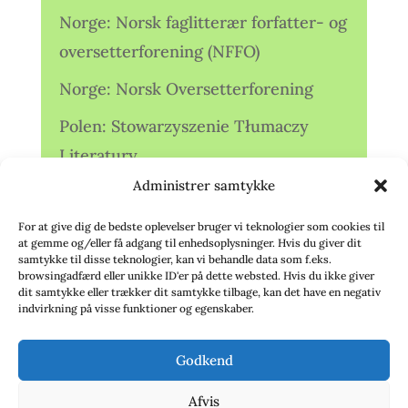
Norge: Norsk faglitterær forfatter- og
oversetterforening (NFFO)
Norge: Norsk Oversetterforening
Polen: Stowarzyszenie Tłumaczy
Literatury
Administrer samtykke
Storbritannien: Translators
Association (TA)
For at give dig de bedste oplevelser bruger vi teknologier som cookies til
at gemme og/eller få adgang til enhedsoplysninger. Hvis du giver dit
Sverige: Översättarsektionen (Ö.)
samtykke til disse teknologier, kan vi behandle data som f.eks.
browsingadfærd eller unikke ID'er på dette websted. Hvis du ikke giver
dit samtykke eller trækker dit samtykke tilbage, kan det have en negativ
Sverige: Översättarcentrum (ÖC)
indvirkning på visse funktioner og egenskaber.
Tyskland: Verbands
Godkend
deutschsprachiger Übersetzer (VdÜ)
Afvis