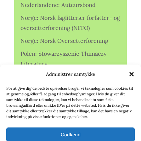
Nederlandene: Auteursbond
Norge: Norsk faglitterær forfatter- og
oversetterforening (NFFO)
Norge: Norsk Oversetterforening
Polen: Stowarzyszenie Tłumaczy
Literatury
Administrer samtykke
Storbritannien: Translators
Association (TA)
For at give dig de bedste oplevelser bruger vi teknologier som cookies til
at gemme og/eller få adgang til enhedsoplysninger. Hvis du giver dit
Sverige: Översättarsektionen (Ö.)
samtykke til disse teknologier, kan vi behandle data som f.eks.
browsingadfærd eller unikke ID'er på dette websted. Hvis du ikke giver
dit samtykke eller trækker dit samtykke tilbage, kan det have en negativ
Sverige: Översättarcentrum (ÖC)
indvirkning på visse funktioner og egenskaber.
Tyskland: Verbands
Godkend
deutschsprachiger Übersetzer (VdÜ)