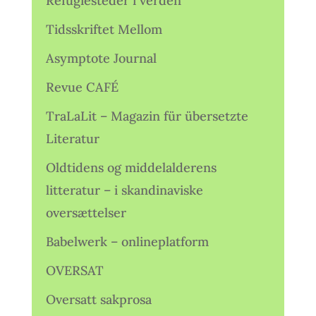
Refugiesteder i verden
Tidsskriftet Mellom
Asymptote Journal
Revue CAFÉ
TraLaLit – Magazin für übersetzte
Literatur
Oldtidens og middelalderens
litteratur – i skandinaviske
oversættelser
Babelwerk – onlineplatform
OVERSAT
Oversatt sakprosa