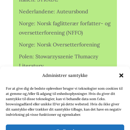
Nederlandene: Auteursbond
Norge: Norsk faglitterær forfatter- og
oversetterforening (NFFO)
Norge: Norsk Oversetterforening
Polen: Stowarzyszenie Tłumaczy
Literatury
Administrer samtykke
Storbritannien: Translators
Association (TA)
For at give dig de bedste oplevelser bruger vi teknologier som cookies til
at gemme og/eller få adgang til enhedsoplysninger. Hvis du giver dit
Sverige: Översättarsektionen (Ö.)
samtykke til disse teknologier, kan vi behandle data som f.eks.
browsingadfærd eller unikke ID'er på dette websted. Hvis du ikke giver
dit samtykke eller trækker dit samtykke tilbage, kan det have en negativ
Sverige: Översättarcentrum (ÖC)
indvirkning på visse funktioner og egenskaber.
Tyskland: Verbands