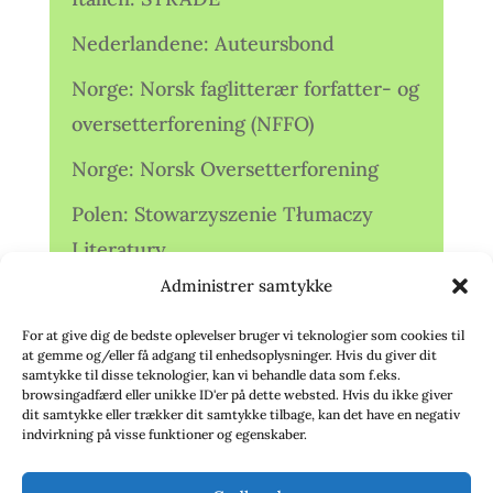
Nederlandene: Auteursbond
Norge: Norsk faglitterær forfatter- og
oversetterforening (NFFO)
Norge: Norsk Oversetterforening
Polen: Stowarzyszenie Tłumaczy
Literatury
Administrer samtykke
Storbritannien: Translators
Association (TA)
For at give dig de bedste oplevelser bruger vi teknologier som cookies til
at gemme og/eller få adgang til enhedsoplysninger. Hvis du giver dit
Sverige: Översättarsektionen (Ö.)
samtykke til disse teknologier, kan vi behandle data som f.eks.
browsingadfærd eller unikke ID'er på dette websted. Hvis du ikke giver
dit samtykke eller trækker dit samtykke tilbage, kan det have en negativ
Sverige: Översättarcentrum (ÖC)
indvirkning på visse funktioner og egenskaber.
Tyskland: Verbands