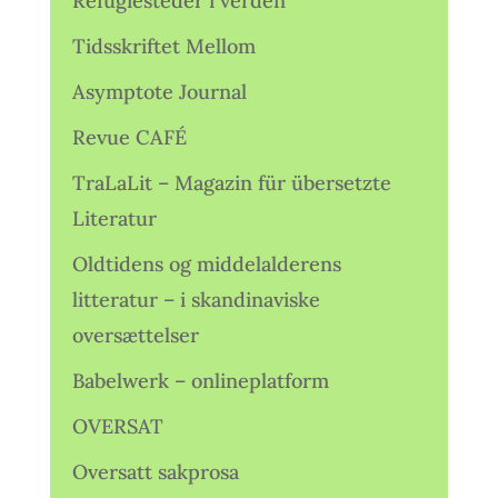
Refugiesteder i verden
Tidsskriftet Mellom
Asymptote Journal
Revue CAFÉ
TraLaLit – Magazin für übersetzte
Literatur
Oldtidens og middelalderens
litteratur – i skandinaviske
oversættelser
Babelwerk – onlineplatform
OVERSAT
Oversatt sakprosa