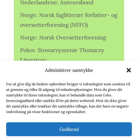
Nederlandene: Auteursbond
Norge: Norsk faglitterær forfatter- og
oversetterforening (NFFO)
Norge: Norsk Oversetterforening
Polen: Stowarzyszenie Tłumaczy
Literatury
Administrer samtykke
Storbritannien: Translators
Association (TA)
For at give dig de bedste oplevelser bruger vi teknologier som cookies til
at gemme og/eller få adgang til enhedsoplysninger. Hvis du giver dit
Sverige: Översättarsektionen (Ö.)
samtykke til disse teknologier, kan vi behandle data som f.eks.
browsingadfærd eller unikke ID'er på dette websted. Hvis du ikke giver
dit samtykke eller trækker dit samtykke tilbage, kan det have en negativ
Sverige: Översättarcentrum (ÖC)
indvirkning på visse funktioner og egenskaber.
Tyskland: Verbands
Godkend
deutschsprachiger Übersetzer (VdÜ)