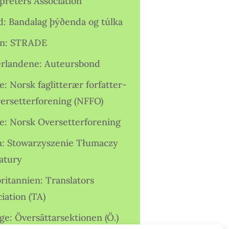
preters Association
nd: Bandalag þýðenda og túlka
ien: STRADE
rlandene: Auteursbond
: Norsk faglitterær forfatter-
versetterforening (NFFO)
e: Norsk Oversetterforening
n: Stowarzyszenie Tłumaczy
ratury
ritannien: Translators
iation (TA)
ge: Översättarsektionen (Ö.)