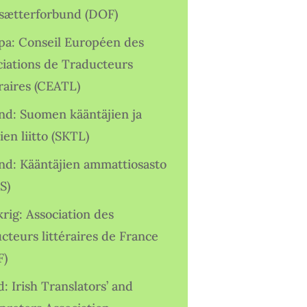
sætterforbund (DOF)
pa: Conseil Européen des
ciations de Traducteurs
raires (CEATL)
and: Suomen kääntäjien ja
ien liitto (SKTL)
and: Kääntäjien ammattiosasto
S)
rig: Association des
cteurs littéraires de France
F)
d: Irish Translators’ and