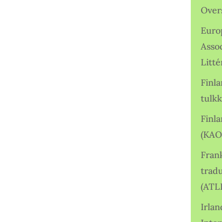
Over
Euro
Asso
Litté
Finl
tulkk
Finl
(KAO
Frank
tradu
(ATL
Irlan