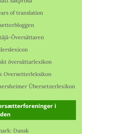
satt sakprosa
ars of translation
setterbloggen
täjä-Översättaren
lerslexicon
skt översättarlexikon
k Oversetterleksikon
ersheimer Übersetzerlexikon
rsætterforeninger i
rden
ark: Dansk