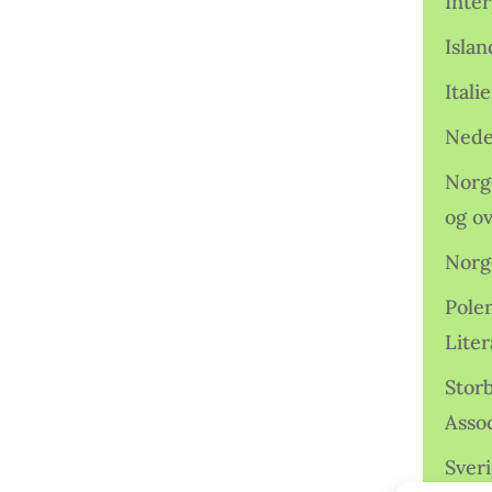
Inter
Isla
Ital
Nede
Norge
og o
Norg
Pole
Lite
Storb
Assoc
Sveri