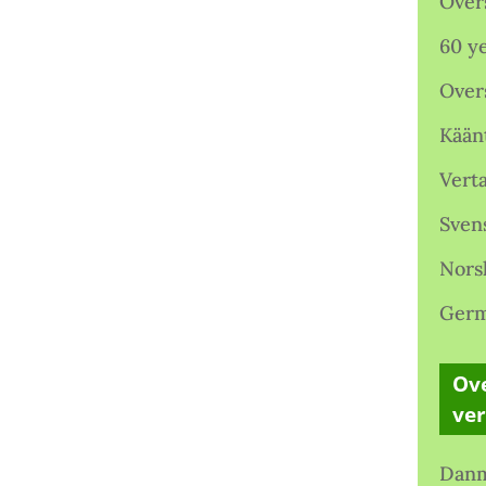
Over
60 ye
Over
Kään
Verta
Sven
Nors
Germ
Ove
ve
Danm