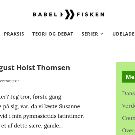
PRAKSIS
TEORI OG DEBAT
SERIER
UDELADE
gust Holst Thomsen
Me
versætter
Dans
er? Jeg tror, første gang
Verd
å sig, var, da vi læste Susanne
id i min gymnasietids latintimer.
Coun
et af dette sære, gamle...
Over