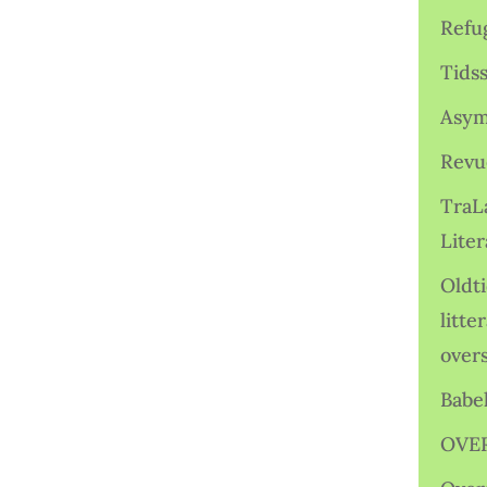
Refu
Tids
Asym
Revu
TraL
Liter
Oldt
litte
over
Babe
OVE