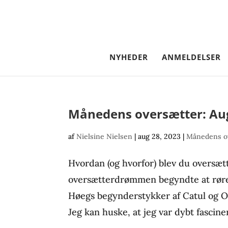
NYHEDER
ANMELDELSER
Månedens oversætter: Au
af
Nielsine Nielsen
|
aug 28, 2023
|
Månedens o
Hvordan (og hvorfor) blev du oversætt
oversætterdrømmen begyndte at røre p
Høegs begynderstykker af Catul og Ov
Jeg kan huske, at jeg var dybt fasciner