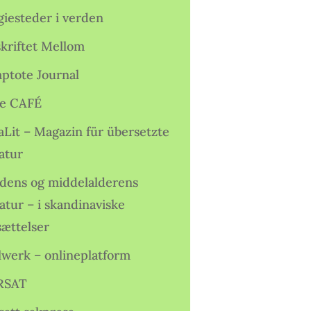
giesteder i verden
skriftet Mellom
ptote Journal
e CAFÉ
aLit – Magazin für übersetzte
atur
idens og middelalderens
ratur – i skandinaviske
sættelser
lwerk – onlineplatform
RSAT