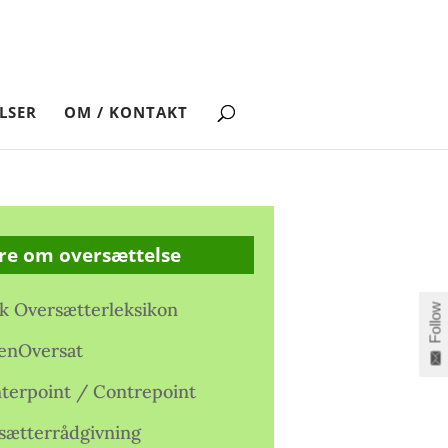
LSER
OM / KONTAKT
re om oversættelse
k Oversætterleksikon
Follow
enOversat
terpoint / Contrepoint
sætterrådgivning