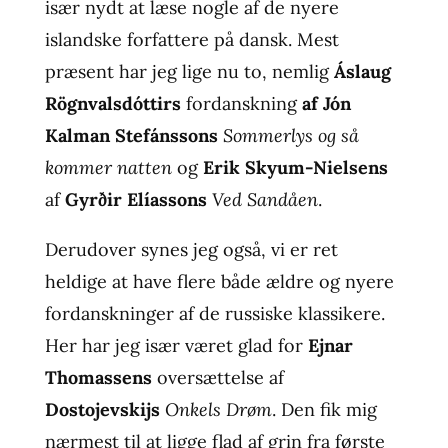
især nydt at læse nogle af de nyere
islandske forfattere på dansk. Mest
præsent har jeg lige nu to, nemlig
Áslaug
Rögnvalsdóttirs
fordanskning
af Jón
Kalman Stefánssons
Sommerlys og så
kommer natten
og
Erik Skyum-Nielsens
af
Gyr
ð
ir Elíassons
Ved Sandåen
.
Derudover synes jeg også, vi er ret
heldige at have flere både ældre og nyere
fordanskninger af de russiske klassikere.
Her har jeg især været glad for
Ejnar
Thomassens
oversættelse af
Dostojevskijs
Onkels Drøm
. Den fik mig
nærmest til at ligge flad af grin fra første