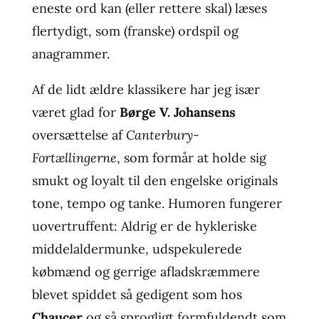
eneste ord kan (eller rettere skal) læses
flertydigt, som (franske) ordspil og
anagrammer.
Af de lidt ældre klassikere har jeg især
været glad for
Børge V. Johansens
oversættelse af
Canterbury-
Fortællingerne
, som formår at holde sig
smukt og loyalt til den engelske originals
tone, tempo og tanke. Humoren fungerer
uovertruffent: Aldrig er de hykleriske
middelaldermunke, udspekulerede
købmænd og gerrige afladskræmmere
blevet spiddet så gedigent som hos
Chaucer
og så sprogligt formfuldendt som