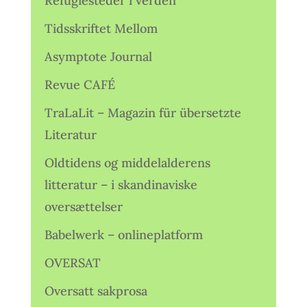
Refugiesteder i verden
Tidsskriftet Mellom
Asymptote Journal
Revue CAFÉ
TraLaLit – Magazin für übersetzte
Literatur
Oldtidens og middelalderens
litteratur – i skandinaviske
oversættelser
Babelwerk – onlineplatform
OVERSAT
Oversatt sakprosa