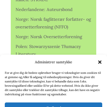
Nederlandene: Auteursbond
Norge: Norsk faglitterær forfatter- og
oversetterforening (NFFO)
Norge: Norsk Oversetterforening
Polen: Stowarzyszenie Tłumaczy
Literatury
Administrer samtykke
Storbritannien: Translators
Association (TA)
For at give dig de bedste oplevelser bruger vi teknologier som cookies til
at gemme og/eller få adgang til enhedsoplysninger. Hvis du giver dit
Sverige: Översättarsektionen (Ö.)
samtykke til disse teknologier, kan vi behandle data som f.eks.
browsingadfærd eller unikke ID'er på dette websted. Hvis du ikke giver
dit samtykke eller trækker dit samtykke tilbage, kan det have en negativ
Sverige: Översättarcentrum (ÖC)
indvirkning på visse funktioner og egenskaber.
Tyskland: Verbands