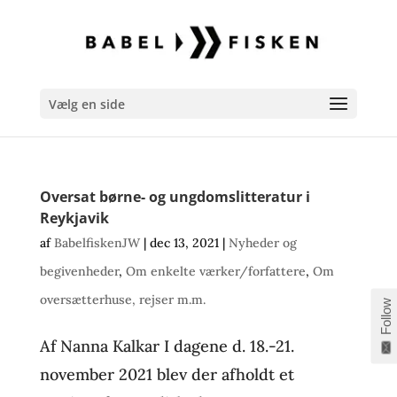
Vælg en side
Oversat børne- og ungdomslitteratur i
Reykjavik
af
BabelfiskenJW
|
dec 13, 2021
|
Nyheder og
begivenheder
,
Om enkelte værker/forfattere
,
Om
oversætterhuse, rejser m.m.
Follow
Af Nanna Kalkar I dagene d. 18.-21.
november 2021 blev der afholdt et