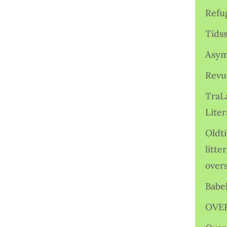
Refu
Tids
Asym
Revu
TraL
Liter
Oldt
litte
over
Babe
OVE