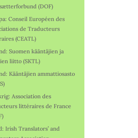
sætterforbund (DOF)
pa: Conseil Européen des
ciations de Traducteurs
raires (CEATL)
and: Suomen kääntäjien ja
ien liitto (SKTL)
and: Kääntäjien ammattiosasto
S)
rig: Association des
cteurs littéraires de France
F)
d: Irish Translators’ and