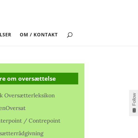
LSER
OM / KONTAKT
re om oversættelse
k Oversætterleksikon
Follow
enOversat
terpoint / Contrepoint
sætterrådgivning