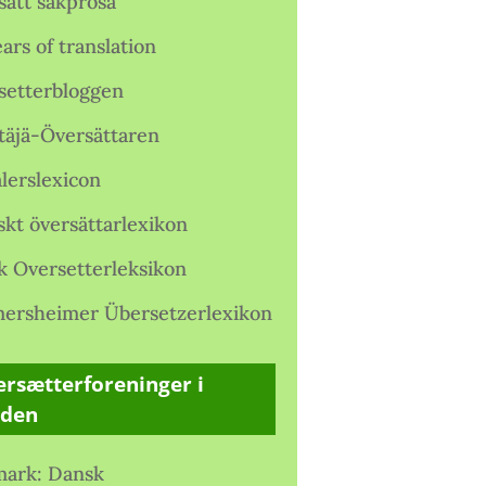
satt sakprosa
ars of translation
setterbloggen
täjä-Översättaren
lerslexicon
skt översättarlexikon
k Oversetterleksikon
ersheimer Übersetzerlexikon
rsætterforeninger i
rden
ark: Dansk