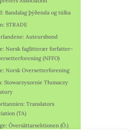
preters Association
nd: Bandalag þýðenda og túlka
ien: STRADE
rlandene: Auteursbond
: Norsk faglitterær forfatter-
versetterforening (NFFO)
e: Norsk Oversetterforening
n: Stowarzyszenie Tłumaczy
ratury
ritannien: Translators
iation (TA)
ge: Översättarsektionen (Ö.)