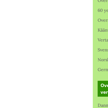
Over
60 ye
Over
Kään
Verta
Sven
Nors
Germ
Ove
ve
Danm