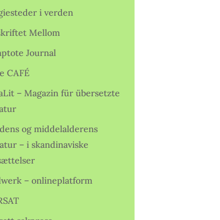
giesteder i verden
skriftet Mellom
ptote Journal
e CAFÉ
aLit – Magazin für übersetzte
atur
idens og middelalderens
ratur – i skandinaviske
sættelser
lwerk – onlineplatform
RSAT