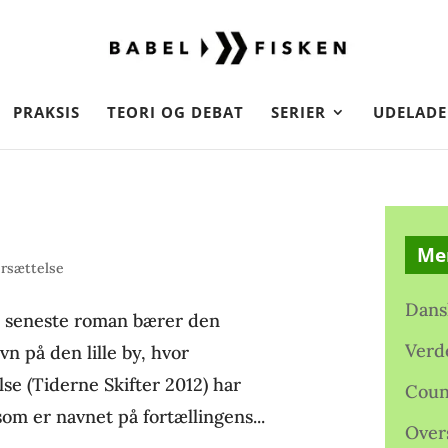
PRAKSIS
TEORI OG DEBAT
SERIER
UDELADE
Me
rsættelse
Dans
s seneste roman bærer den
Verd
vn på den lille by, hvor
lse (Tiderne Skifter 2012) har
Coun
som er navnet på fortællingens...
Over