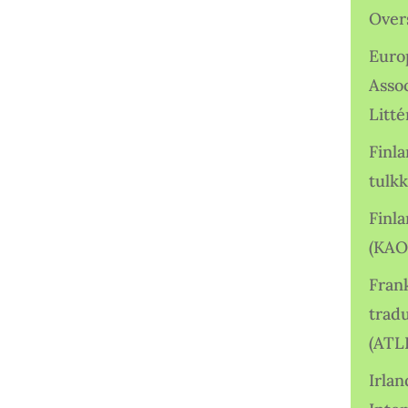
Over
Euro
Asso
Litté
Finl
tulkk
Finl
(KAO
Frank
tradu
(ATL
Irlan