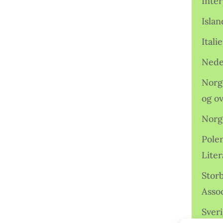
Inter
Isla
Ital
Nede
Norge
og o
Norg
Pole
Lite
Storb
Assoc
Sveri