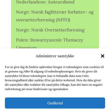
Nederlandene: Auteursbond
Norge: Norsk faglitterær forfatter- og
oversetterforening (NFFO)
Norge: Norsk Oversetterforening
Polen: Stowarzyszenie Tłumaczy
Literatury
Administrer samtykke
Storbritannien: Translators
Association (TA)
For at give dig de bedste oplevelser bruger vi teknologier som cookies til
at gemme og/eller få adgang til enhedsoplysninger. Hvis du giver dit
Sverige: Översättarsektionen (Ö.)
samtykke til disse teknologier, kan vi behandle data som f.eks.
browsingadfærd eller unikke ID'er på dette websted. Hvis du ikke giver
dit samtykke eller trækker dit samtykke tilbage, kan det have en negativ
Sverige: Översättarcentrum (ÖC)
indvirkning på visse funktioner og egenskaber.
Tyskland: Verbands
Godkend
deutschsprachiger Übersetzer (VdÜ)