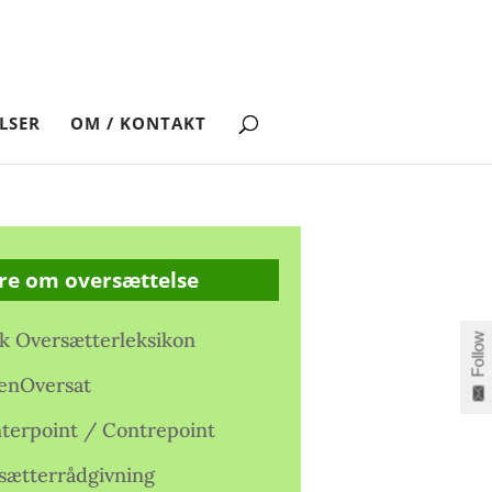
LSER
OM / KONTAKT
re om oversættelse
k Oversætterleksikon
Follow
enOversat
terpoint / Contrepoint
sætterrådgivning