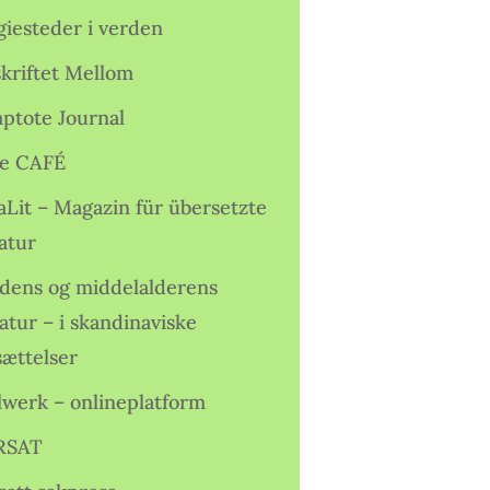
giesteder i verden
skriftet Mellom
ptote Journal
e CAFÉ
aLit – Magazin für übersetzte
atur
idens og middelalderens
ratur – i skandinaviske
sættelser
lwerk – onlineplatform
RSAT