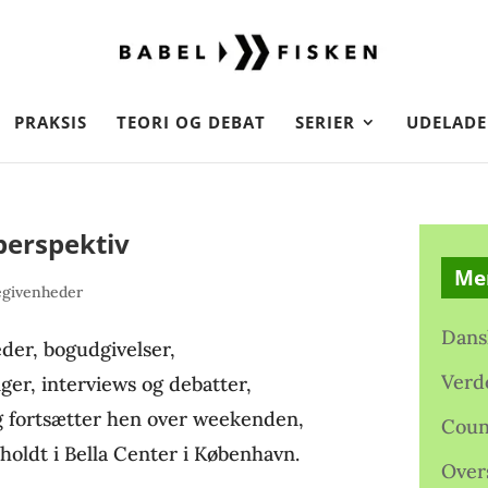
PRAKSIS
TEORI OG DEBAT
SERIER
UDELADE
perspektiv
Me
egivenheder
Dans
der, bogudgivelser,
Verd
ger, interviews og debatter,
g fortsætter hen over weekenden,
Coun
oldt i Bella Center i København.
Over