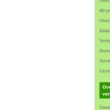
Over
60 ye
Over
Kään
Verta
Sven
Nors
Germ
Ove
ve
Danm