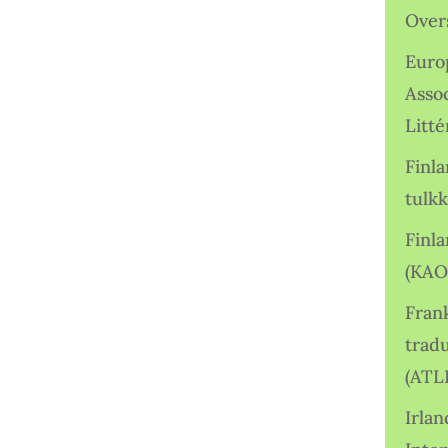
Over
Euro
Asso
Litté
Finl
tulkk
Finl
(KAO
Frank
tradu
(ATL
Irlan