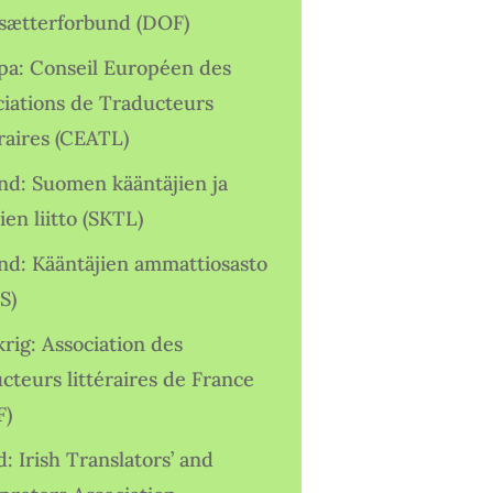
sætterforbund (DOF)
pa: Conseil Européen des
ciations de Traducteurs
raires (CEATL)
and: Suomen kääntäjien ja
ien liitto (SKTL)
and: Kääntäjien ammattiosasto
S)
rig: Association des
cteurs littéraires de France
F)
d: Irish Translators’ and