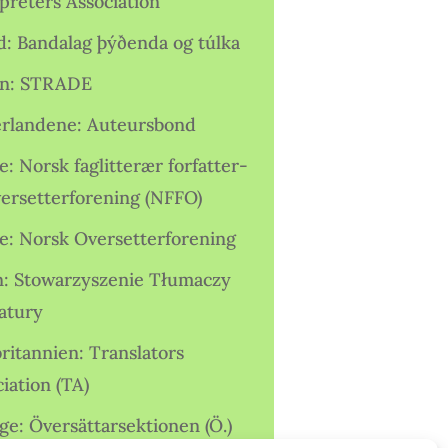
preters Association
nd: Bandalag þýðenda og túlka
ien: STRADE
rlandene: Auteursbond
: Norsk faglitterær forfatter-
versetterforening (NFFO)
e: Norsk Oversetterforening
n: Stowarzyszenie Tłumaczy
ratury
ritannien: Translators
iation (TA)
ge: Översättarsektionen (Ö.)