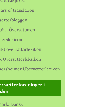
satt sakprosa
ars of translation
setterbloggen
täjä-Översättaren
lerslexicon
skt översättarlexikon
k Oversetterleksikon
ersheimer Übersetzerlexikon
rsætterforeninger i
rden
ark: Dansk