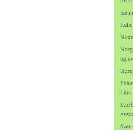
Inter
Isla
Ital
Nede
Norge
og o
Norg
Pole
Lite
Storb
Assoc
Sveri