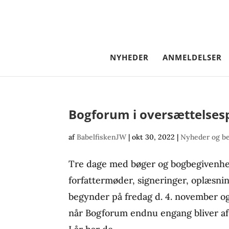
NYHEDER
ANMELDELSER
Bogforum i oversættelses
af
BabelfiskenJW
|
okt 30, 2022
|
Nyheder og b
Tre dage med bøger og bogbegivenhe
forfattermøder, signeringer, oplæsnin
begynder på fredag d. 4. november o
når Bogforum endnu engang bliver afh