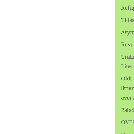
Refu
Tids
Asym
Revu
TraL
Liter
Oldt
litte
over
Babe
OVE