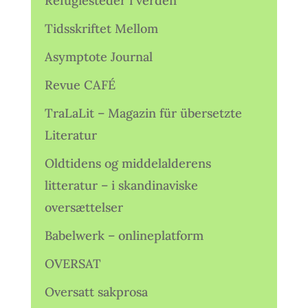
Refugiesteder i verden
Tidsskriftet Mellom
Asymptote Journal
Revue CAFÉ
TraLaLit – Magazin für übersetzte
Literatur
Oldtidens og middelalderens
litteratur – i skandinaviske
oversættelser
Babelwerk – onlineplatform
OVERSAT
Oversatt sakprosa