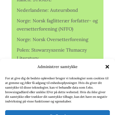
Nederlandene: Auteursbond
Norge: Norsk faglitterær forfatter- og
oversetterforening (NFFO)
Norge: Norsk Oversetterforening
Polen: Stowarzyszenie Tłumaczy
Literatury
Administrer samtykke
Storbritannien: Translators
Association (TA)
For at give dig de bedste oplevelser bruger vi teknologier som cookies til
at gemme og/eller få adgang til enhedsoplysninger. Hvis du giver dit
Sverige: Översättarsektionen (Ö.)
samtykke til disse teknologier, kan vi behandle data som f.eks.
browsingadfærd eller unikke ID'er på dette websted. Hvis du ikke giver
dit samtykke eller trækker dit samtykke tilbage, kan det have en negativ
Sverige: Översättarcentrum (ÖC)
indvirkning på visse funktioner og egenskaber.
Tyskland: Verbands