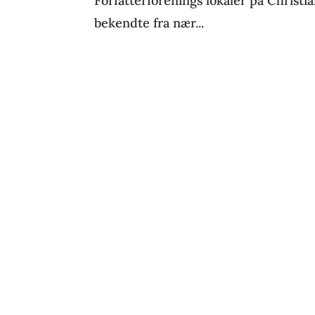
Forfatterforenings lokaler på Christi
bekendte fra nær...