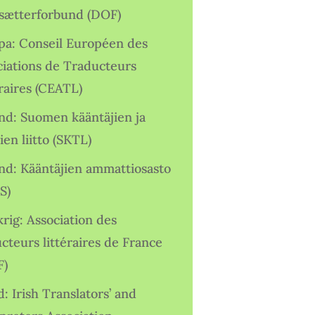
sætterforbund (DOF)
pa: Conseil Européen des
ciations de Traducteurs
raires (CEATL)
and: Suomen kääntäjien ja
ien liitto (SKTL)
and: Kääntäjien ammattiosasto
S)
rig: Association des
cteurs littéraires de France
F)
d: Irish Translators’ and