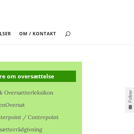
LSER
OM / KONTAKT
re om oversættelse
k Oversætterleksikon
Follow
enOversat
terpoint / Contrepoint
sætterrådgivning