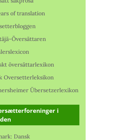
satt sakprosa
ars of translation
setterbloggen
täjä-Översättaren
lerslexicon
skt översättarlexikon
k Oversetterleksikon
ersheimer Übersetzerlexikon
rsætterforeninger i
rden
ark: Dansk