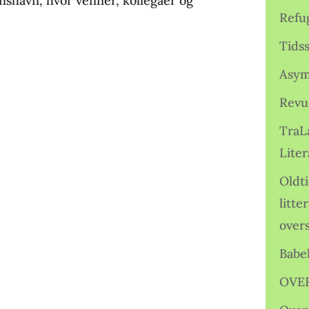
anshavn, hvor venner, kollegaer og
Refu
Tids
Asym
Revu
TraL
Liter
Oldt
litte
over
Babe
OVE