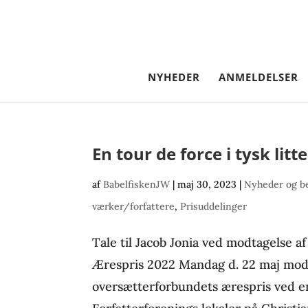
NYHEDER
ANMELDELSER
En tour de force i tysk litt
af
BabelfiskenJW
|
maj 30, 2023
|
Nyheder og b
værker/forfattere
,
Prisuddelinger
Tale til Jacob Jonia ved modtagelse 
Ærespris 2022 Mandag d. 22 maj modt
oversætterforbundets ærespris ved e