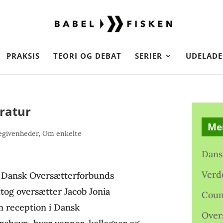
PRAKSIS
TEORI OG DEBAT
SERIER
UDELADE
eratur
Me
egivenheder
,
Om enkelte
Dans
Verd
af Dansk Oversætterforbunds
og oversætter Jacob Jonia
Coun
n reception i Dansk
Over