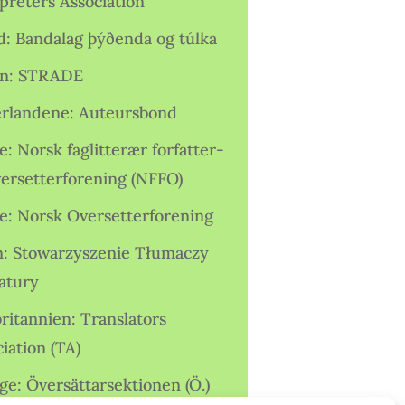
preters Association
nd: Bandalag þýðenda og túlka
ien: STRADE
rlandene: Auteursbond
: Norsk faglitterær forfatter-
versetterforening (NFFO)
e: Norsk Oversetterforening
n: Stowarzyszenie Tłumaczy
ratury
ritannien: Translators
iation (TA)
ge: Översättarsektionen (Ö.)