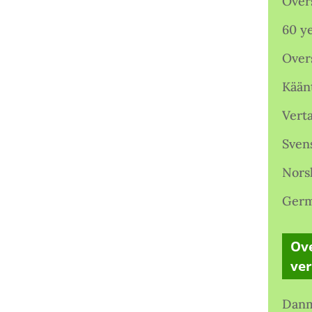
Over
60 ye
Over
Kään
Verta
Sven
Nors
Germ
Ove
ve
Danm