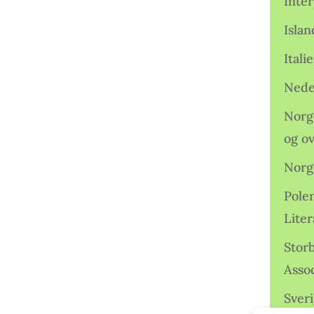
Inter
Isla
Ital
Nede
Norge
og o
Norg
Pole
Lite
Storb
Assoc
Sveri