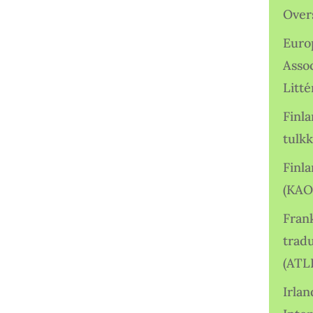
Over
Euro
Asso
Litté
Finl
tulkk
Finl
(KAO
Frank
tradu
(ATL
Irlan