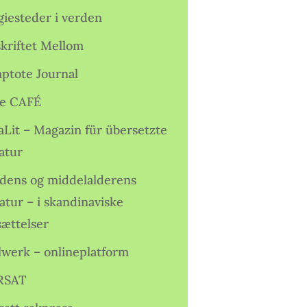
giesteder i verden
skriftet Mellom
ptote Journal
e CAFÉ
aLit – Magazin für übersetzte
atur
idens og middelalderens
ratur – i skandinaviske
sættelser
lwerk – onlineplatform
RSAT