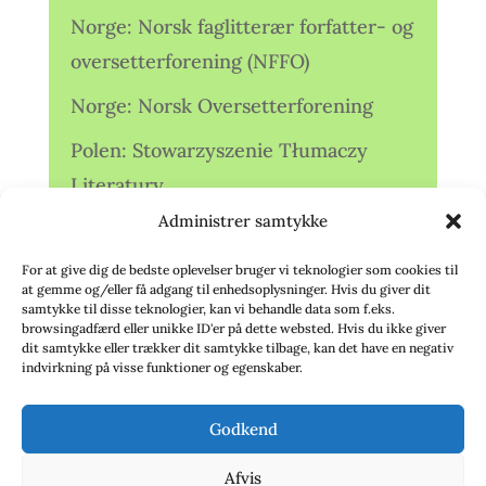
Norge: Norsk faglitterær forfatter- og
oversetterforening (NFFO)
Norge: Norsk Oversetterforening
Polen: Stowarzyszenie Tłumaczy
Literatury
Administrer samtykke
Storbritannien: Translators
Association (TA)
For at give dig de bedste oplevelser bruger vi teknologier som cookies til
at gemme og/eller få adgang til enhedsoplysninger. Hvis du giver dit
Sverige: Översättarsektionen (Ö.)
samtykke til disse teknologier, kan vi behandle data som f.eks.
browsingadfærd eller unikke ID'er på dette websted. Hvis du ikke giver
dit samtykke eller trækker dit samtykke tilbage, kan det have en negativ
Sverige: Översättarcentrum (ÖC)
indvirkning på visse funktioner og egenskaber.
Tyskland: Verbands
Godkend
deutschsprachiger Übersetzer (VdÜ)
Afvis