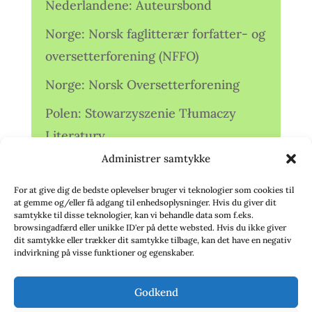
Nederlandene: Auteursbond
Norge: Norsk faglitterær forfatter- og
oversetterforening (NFFO)
Norge: Norsk Oversetterforening
Polen: Stowarzyszenie Tłumaczy
Literatury
Administrer samtykke
Storbritannien: Translators
Association (TA)
For at give dig de bedste oplevelser bruger vi teknologier som cookies til
at gemme og/eller få adgang til enhedsoplysninger. Hvis du giver dit
Sverige: Översättarsektionen (Ö.)
samtykke til disse teknologier, kan vi behandle data som f.eks.
browsingadfærd eller unikke ID'er på dette websted. Hvis du ikke giver
dit samtykke eller trækker dit samtykke tilbage, kan det have en negativ
Sverige: Översättarcentrum (ÖC)
indvirkning på visse funktioner og egenskaber.
Tyskland: Verbands
Godkend
deutschsprachiger Übersetzer (VdÜ)