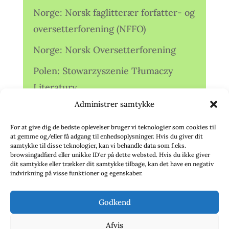
Norge: Norsk faglitterær forfatter- og
oversetterforening (NFFO)
Norge: Norsk Oversetterforening
Polen: Stowarzyszenie Tłumaczy
Literatury
Administrer samtykke
Storbritannien: Translators
Association (TA)
For at give dig de bedste oplevelser bruger vi teknologier som cookies til
at gemme og/eller få adgang til enhedsoplysninger. Hvis du giver dit
Sverige: Översättarsektionen (Ö.)
samtykke til disse teknologier, kan vi behandle data som f.eks.
browsingadfærd eller unikke ID'er på dette websted. Hvis du ikke giver
dit samtykke eller trækker dit samtykke tilbage, kan det have en negativ
Sverige: Översättarcentrum (ÖC)
indvirkning på visse funktioner og egenskaber.
Tyskland: Verbands
Godkend
deutschsprachiger Übersetzer (VdÜ)
Afvis