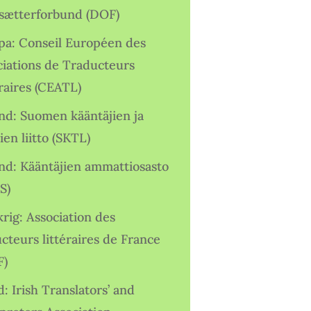
sætterforbund (DOF)
pa: Conseil Européen des
ciations de Traducteurs
raires (CEATL)
and: Suomen kääntäjien ja
ien liitto (SKTL)
and: Kääntäjien ammattiosasto
S)
rig: Association des
cteurs littéraires de France
F)
d: Irish Translators’ and