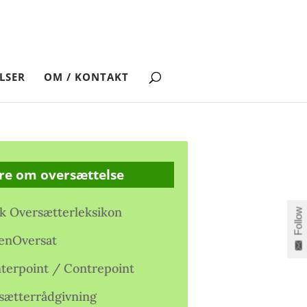
LSER
OM / KONTAKT
re om oversættelse
k Oversætterleksikon
Follow
enOversat
terpoint / Contrepoint
sætterrådgivning