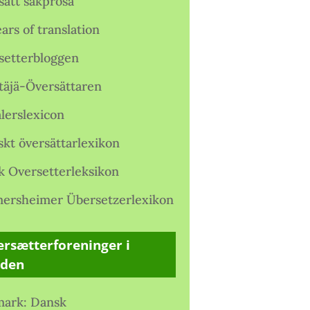
satt sakprosa
ars of translation
setterbloggen
täjä-Översättaren
lerslexicon
skt översättarlexikon
k Oversetterleksikon
ersheimer Übersetzerlexikon
rsætterforeninger i
rden
ark: Dansk