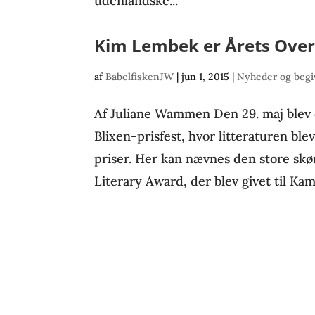
udenlandske...
Kim Lembek er Årets Ove
af
BabelfiskenJW
|
jun 1, 2015
|
Nyheder og beg
Af Juliane Wammen Den 29. maj blev d
Blixen-prisfest, hvor litteraturen ble
priser. Her kan nævnes den store skøn
Literary Award, der blev givet til Kam