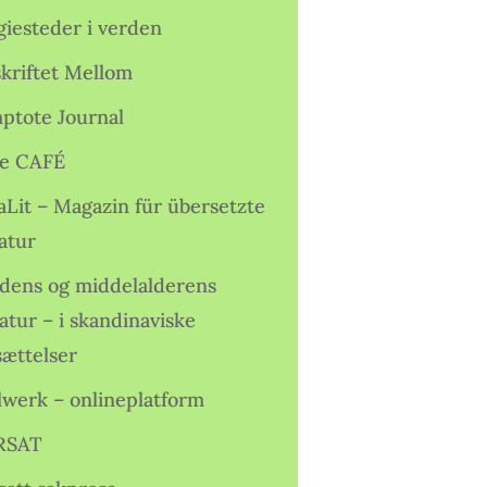
giesteder i verden
skriftet Mellom
ptote Journal
e CAFÉ
aLit – Magazin für übersetzte
atur
idens og middelalderens
ratur – i skandinaviske
sættelser
lwerk – onlineplatform
RSAT