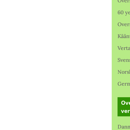
Over
60 ye
Over
Kään
Verta
Sven
Nors
Germ
Ove
ve
Danm