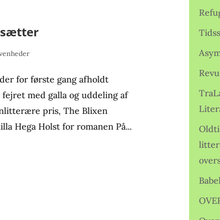
Refu
rsætter
Tids
Asym
ivenheder
Revu
er for første gang afholdt
TraL
v fejret med galla og uddeling af
Liter
litterære pris, The Blixen
illa Hega Holst for romanen På...
Oldt
litte
over
Babe
OVE