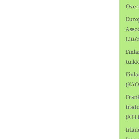
Over
Euro
Asso
Litté
Finl
tulkk
Finl
(KAO
Frank
tradu
(ATL
Irlan