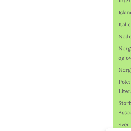
Inter
Isla
Ital
Nede
Norge
og o
Norg
Pole
Lite
Storb
Assoc
Sveri