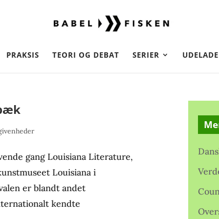
PRAKSIS
TEORI OG DEBAT
SERIER
UDELADE
ebæk
Me
givenheder
Dans
syvende gang Louisiana Literature,
Verd
 kunstmuseet Louisiana i
alen er blandt andet
Coun
ternationalt kendte
Over