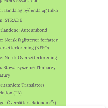
preters Association
nd: Bandalag þýðenda og túlka
ien: STRADE
rlandene: Auteursbond
: Norsk faglitterær forfatter-
versetterforening (NFFO)
e: Norsk Oversetterforening
n: Stowarzyszenie Tłumaczy
ratury
ritannien: Translators
iation (TA)
ge: Översättarsektionen (Ö.)