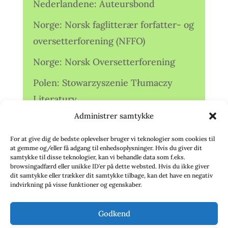
Nederlandene: Auteursbond
Norge: Norsk faglitterær forfatter- og
oversetterforening (NFFO)
Norge: Norsk Oversetterforening
Polen: Stowarzyszenie Tłumaczy
Literatury
Administrer samtykke
Storbritannien: Translators
Association (TA)
For at give dig de bedste oplevelser bruger vi teknologier som cookies til
at gemme og/eller få adgang til enhedsoplysninger. Hvis du giver dit
Sverige: Översättarsektionen (Ö.)
samtykke til disse teknologier, kan vi behandle data som f.eks.
browsingadfærd eller unikke ID'er på dette websted. Hvis du ikke giver
dit samtykke eller trækker dit samtykke tilbage, kan det have en negativ
Sverige: Översättarcentrum (ÖC)
indvirkning på visse funktioner og egenskaber.
Tyskland: Verbands
Godkend
deutschsprachiger Übersetzer (VdÜ)