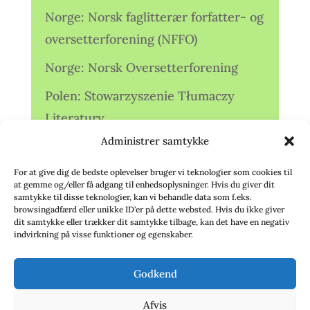
Norge: Norsk faglitterær forfatter- og
oversetterforening (NFFO)
Norge: Norsk Oversetterforening
Polen: Stowarzyszenie Tłumaczy
Literatury
Administrer samtykke
Storbritannien: Translators
Association (TA)
For at give dig de bedste oplevelser bruger vi teknologier som cookies til
at gemme og/eller få adgang til enhedsoplysninger. Hvis du giver dit
Sverige: Översättarsektionen (Ö.)
samtykke til disse teknologier, kan vi behandle data som f.eks.
browsingadfærd eller unikke ID'er på dette websted. Hvis du ikke giver
dit samtykke eller trækker dit samtykke tilbage, kan det have en negativ
Sverige: Översättarcentrum (ÖC)
indvirkning på visse funktioner og egenskaber.
Tyskland: Verbands
Godkend
deutschsprachiger Übersetzer (VdÜ)
Afvis