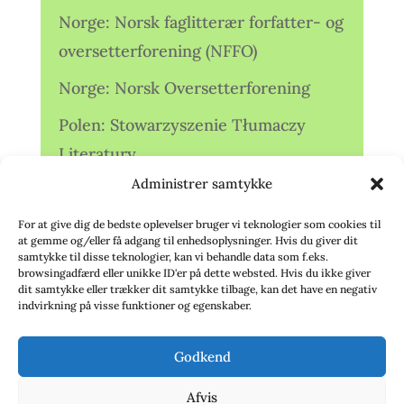
Norge: Norsk faglitterær forfatter- og
oversetterforening (NFFO)
Norge: Norsk Oversetterforening
Polen: Stowarzyszenie Tłumaczy
Literatury
Administrer samtykke
Storbritannien: Translators
Association (TA)
For at give dig de bedste oplevelser bruger vi teknologier som cookies til
at gemme og/eller få adgang til enhedsoplysninger. Hvis du giver dit
Sverige: Översättarsektionen (Ö.)
samtykke til disse teknologier, kan vi behandle data som f.eks.
browsingadfærd eller unikke ID'er på dette websted. Hvis du ikke giver
dit samtykke eller trækker dit samtykke tilbage, kan det have en negativ
Sverige: Översättarcentrum (ÖC)
indvirkning på visse funktioner og egenskaber.
Tyskland: Verbands
Godkend
deutschsprachiger Übersetzer (VdÜ)
Afvis