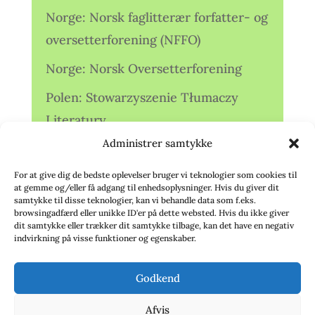
Norge: Norsk faglitterær forfatter- og
oversetterforening (NFFO)
Norge: Norsk Oversetterforening
Polen: Stowarzyszenie Tłumaczy
Literatury
Administrer samtykke
Storbritannien: Translators
Association (TA)
For at give dig de bedste oplevelser bruger vi teknologier som cookies til
at gemme og/eller få adgang til enhedsoplysninger. Hvis du giver dit
Sverige: Översättarsektionen (Ö.)
samtykke til disse teknologier, kan vi behandle data som f.eks.
browsingadfærd eller unikke ID'er på dette websted. Hvis du ikke giver
dit samtykke eller trækker dit samtykke tilbage, kan det have en negativ
Sverige: Översättarcentrum (ÖC)
indvirkning på visse funktioner og egenskaber.
Tyskland: Verbands
Godkend
deutschsprachiger Übersetzer (VdÜ)
Afvis