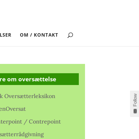
LSER
OM / KONTAKT
re om oversættelse
k Oversætterleksikon
Follow
enOversat
terpoint / Contrepoint
sætterrådgivning