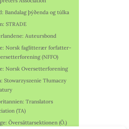
preters Association
nd: Bandalag þýðenda og túlka
ien: STRADE
rlandene: Auteursbond
: Norsk faglitterær forfatter-
versetterforening (NFFO)
e: Norsk Oversetterforening
n: Stowarzyszenie Tłumaczy
ratury
ritannien: Translators
iation (TA)
ge: Översättarsektionen (Ö.)