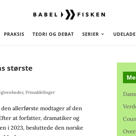
PRAKSIS
TEORI OG DEBAT
SERIER
UDELADE
s største
Me
egivenheder
,
Prisuddelinger
Dans
Verd
 den allerførste modtager af den
ter at forfatter, dramatiker og
Coun
en i 2023, besluttede den norske
Over