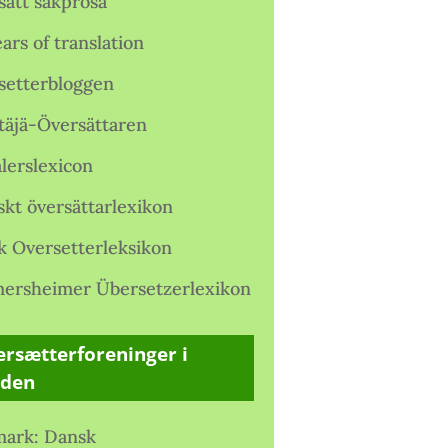
satt sakprosa
ars of translation
setterbloggen
täjä-Översättaren
lerslexicon
skt översättarlexikon
k Oversetterleksikon
ersheimer Übersetzerlexikon
rsætterforeninger i
rden
ark: Dansk