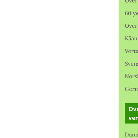
Over
60 ye
Over
Kään
Verta
Sven
Nors
Germ
Ove
ve
Danm