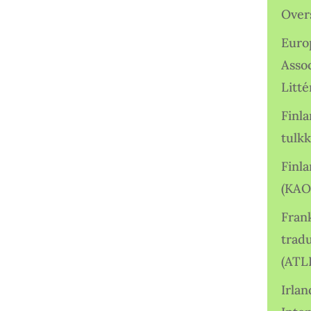
Over
Euro
Asso
Litté
Finl
tulkk
Finl
(KAO
Frank
tradu
(ATL
Irlan