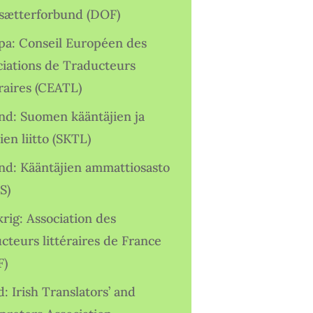
sætterforbund (DOF)
pa: Conseil Européen des
ciations de Traducteurs
raires (CEATL)
and: Suomen kääntäjien ja
ien liitto (SKTL)
and: Kääntäjien ammattiosasto
S)
rig: Association des
cteurs littéraires de France
F)
d: Irish Translators’ and