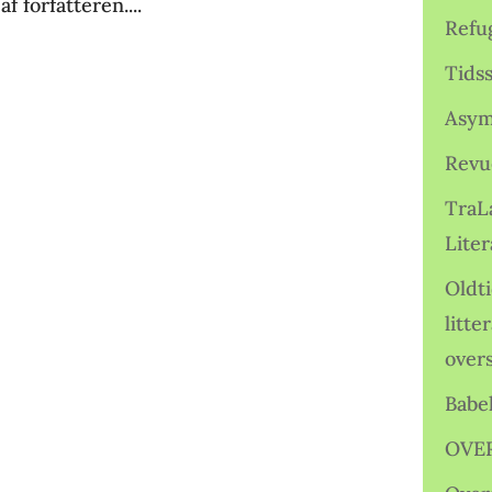
f forfatteren....
Refu
Tids
Asym
Revu
TraL
Liter
Oldt
litte
over
Babe
OVE