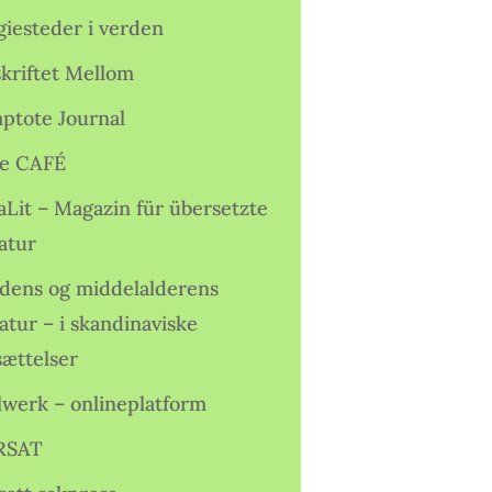
giesteder i verden
skriftet Mellom
ptote Journal
e CAFÉ
aLit – Magazin für übersetzte
atur
idens og middelalderens
ratur – i skandinaviske
sættelser
lwerk – onlineplatform
RSAT