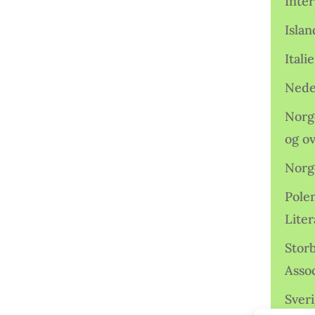
Inter
Isla
Ital
Nede
Norge
og o
Norg
Pole
Lite
Storb
Assoc
Sveri