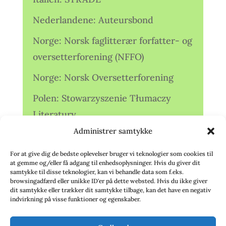
Nederlandene: Auteursbond
Norge: Norsk faglitterær forfatter- og
oversetterforening (NFFO)
Norge: Norsk Oversetterforening
Polen: Stowarzyszenie Tłumaczy
Literatury
Administrer samtykke
Storbritannien: Translators
Association (TA)
For at give dig de bedste oplevelser bruger vi teknologier som cookies til
at gemme og/eller få adgang til enhedsoplysninger. Hvis du giver dit
Sverige: Översättarsektionen (Ö.)
samtykke til disse teknologier, kan vi behandle data som f.eks.
browsingadfærd eller unikke ID'er på dette websted. Hvis du ikke giver
dit samtykke eller trækker dit samtykke tilbage, kan det have en negativ
Sverige: Översättarcentrum (ÖC)
indvirkning på visse funktioner og egenskaber.
Tyskland: Verbands