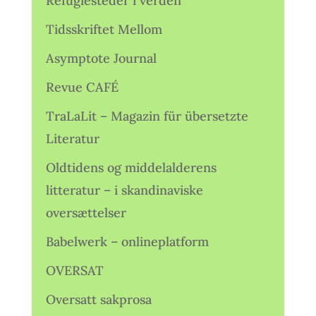
Refugiesteder i verden
Tidsskriftet Mellom
Asymptote Journal
Revue CAFÉ
TraLaLit – Magazin für übersetzte
Literatur
Oldtidens og middelalderens
litteratur – i skandinaviske
oversættelser
Babelwerk – onlineplatform
OVERSAT
Oversatt sakprosa