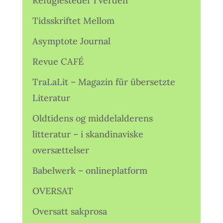
Refugiesteder i verden
Tidsskriftet Mellom
Asymptote Journal
Revue CAFÉ
TraLaLit – Magazin für übersetzte
Literatur
Oldtidens og middelalderens
litteratur – i skandinaviske
oversættelser
Babelwerk – onlineplatform
OVERSAT
Oversatt sakprosa