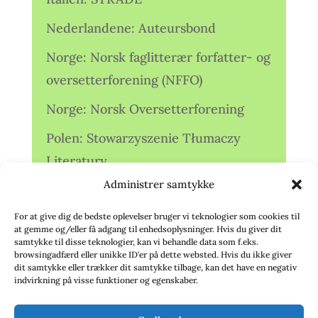
Nederlandene: Auteursbond
Norge: Norsk faglitterær forfatter- og
oversetterforening (NFFO)
Norge: Norsk Oversetterforening
Polen: Stowarzyszenie Tłumaczy
Literatury
Administrer samtykke
Storbritannien: Translators
Association (TA)
For at give dig de bedste oplevelser bruger vi teknologier som cookies til
at gemme og/eller få adgang til enhedsoplysninger. Hvis du giver dit
Sverige: Översättarsektionen (Ö.)
samtykke til disse teknologier, kan vi behandle data som f.eks.
browsingadfærd eller unikke ID'er på dette websted. Hvis du ikke giver
dit samtykke eller trækker dit samtykke tilbage, kan det have en negativ
Sverige: Översättarcentrum (ÖC)
indvirkning på visse funktioner og egenskaber.
Tyskland: Verbands