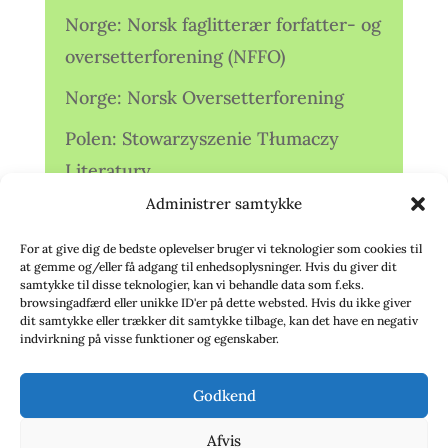
Norge: Norsk faglitterær forfatter- og
oversetterforening (NFFO)
Norge: Norsk Oversetterforening
Polen: Stowarzyszenie Tłumaczy
Literatury
Administrer samtykke
Storbritannien: Translators
Association (TA)
For at give dig de bedste oplevelser bruger vi teknologier som cookies til
at gemme og/eller få adgang til enhedsoplysninger. Hvis du giver dit
Sverige: Översättarsektionen (Ö.)
samtykke til disse teknologier, kan vi behandle data som f.eks.
browsingadfærd eller unikke ID'er på dette websted. Hvis du ikke giver
dit samtykke eller trækker dit samtykke tilbage, kan det have en negativ
Sverige: Översättarcentrum (ÖC)
indvirkning på visse funktioner og egenskaber.
Tyskland: Verbands
Godkend
deutschsprachiger Übersetzer (VdÜ)
Afvis