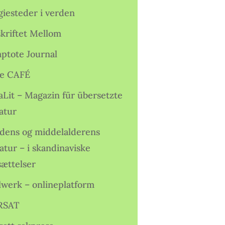
giesteder i verden
skriftet Mellom
ptote Journal
e CAFÉ
aLit – Magazin für übersetzte
atur
idens og middelalderens
ratur – i skandinaviske
sættelser
lwerk – onlineplatform
RSAT