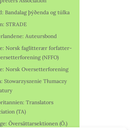
preters Association
nd: Bandalag þýðenda og túlka
ien: STRADE
rlandene: Auteursbond
: Norsk faglitterær forfatter-
versetterforening (NFFO)
e: Norsk Oversetterforening
n: Stowarzyszenie Tłumaczy
ratury
ritannien: Translators
iation (TA)
ge: Översättarsektionen (Ö.)