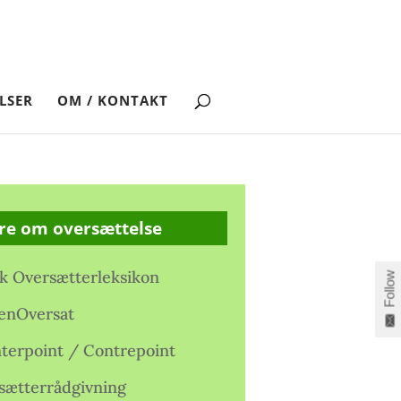
LSER
OM / KONTAKT
re om oversættelse
k Oversætterleksikon
Follow
enOversat
terpoint / Contrepoint
sætterrådgivning