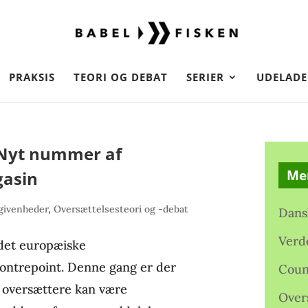
PRAKSIS
TEORI OG DEBAT
SERIER
UDELADE
. Nyt nummer af
Me
gasin
givenheder
,
Oversættelsesteori og -debat
Dans
Verd
 det europæiske
ontrepoint. Denne gang er der
Coun
, oversættere kan være
Over