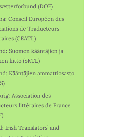
sætterforbund (DOF)
pa: Conseil Européen des
ciations de Traducteurs
raires (CEATL)
and: Suomen kääntäjien ja
ien liitto (SKTL)
and: Kääntäjien ammattiosasto
S)
rig: Association des
cteurs littéraires de France
F)
d: Irish Translators’ and