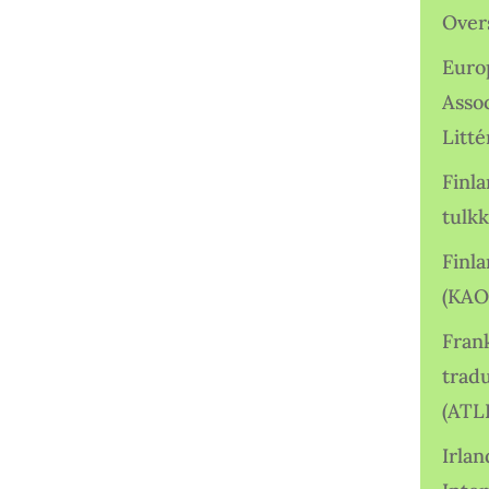
Over
Euro
Asso
Litté
Finl
tulkk
Finl
(KAO
Frank
tradu
(ATL
Irlan