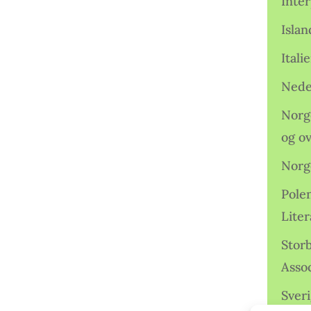
Inter
Isla
Ital
Nede
Norge
og o
Norg
Pole
Lite
Storb
Assoc
Sveri