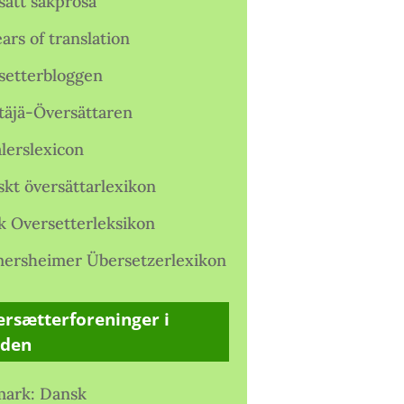
satt sakprosa
ars of translation
setterbloggen
täjä-Översättaren
lerslexicon
skt översättarlexikon
k Oversetterleksikon
ersheimer Übersetzerlexikon
rsætterforeninger i
rden
ark: Dansk