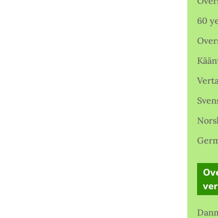
Over
60 ye
Over
Kään
Verta
Sven
Nors
Germ
Ove
ve
Danm