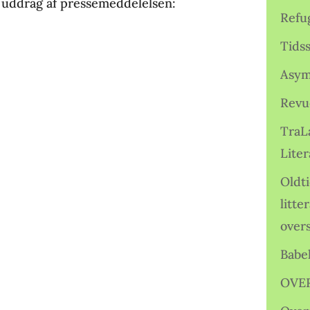
et uddrag af pressemeddelelsen:
Refu
Tids
Asym
Revu
TraL
Liter
Oldt
litte
over
Babe
OVE