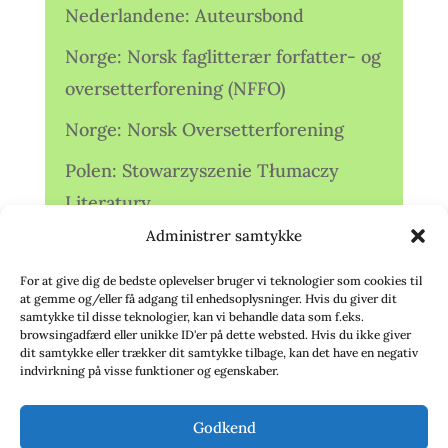
Nederlandene: Auteursbond
Norge: Norsk faglitterær forfatter- og
oversetterforening (NFFO)
Norge: Norsk Oversetterforening
Polen: Stowarzyszenie Tłumaczy
Literatury
Administrer samtykke
Storbritannien: Translators
Association (TA)
For at give dig de bedste oplevelser bruger vi teknologier som cookies til
at gemme og/eller få adgang til enhedsoplysninger. Hvis du giver dit
Sverige: Översättarsektionen (Ö.)
samtykke til disse teknologier, kan vi behandle data som f.eks.
browsingadfærd eller unikke ID'er på dette websted. Hvis du ikke giver
dit samtykke eller trækker dit samtykke tilbage, kan det have en negativ
Sverige: Översättarcentrum (ÖC)
indvirkning på visse funktioner og egenskaber.
Tyskland: Verbands
Godkend
deutschsprachiger Übersetzer (VdÜ)