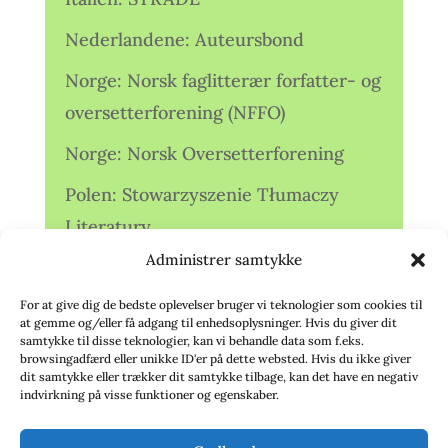
Nederlandene: Auteursbond
Norge: Norsk faglitterær forfatter- og
oversetterforening (NFFO)
Norge: Norsk Oversetterforening
Polen: Stowarzyszenie Tłumaczy
Literatury
Administrer samtykke
Storbritannien: Translators
Association (TA)
For at give dig de bedste oplevelser bruger vi teknologier som cookies til
at gemme og/eller få adgang til enhedsoplysninger. Hvis du giver dit
Sverige: Översättarsektionen (Ö.)
samtykke til disse teknologier, kan vi behandle data som f.eks.
browsingadfærd eller unikke ID'er på dette websted. Hvis du ikke giver
dit samtykke eller trækker dit samtykke tilbage, kan det have en negativ
Sverige: Översättarcentrum (ÖC)
indvirkning på visse funktioner og egenskaber.
Tyskland: Verbands