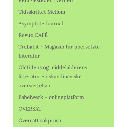
Refugiesteder i verden
Tidsskriftet Mellom
Asymptote Journal
Revue CAFÉ
TraLaLit – Magazin für übersetzte
Literatur
Oldtidens og middelalderens
litteratur – i skandinaviske
oversættelser
Babelwerk – onlineplatform
OVERSAT
Oversatt sakprosa