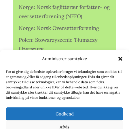
Norge: Norsk faglitterær forfatter- og
oversetterforening (NFFO)
Norge: Norsk Oversetterforening
Polen: Stowarzyszenie Tłumaczy
Literatury
Administrer samtykke
Storbritannien: Translators
Association (TA)
For at give dig de bedste oplevelser bruger vi teknologier som cookies til
at gemme og/eller få adgang til enhedsoplysninger. Hvis du giver dit
Sverige: Översättarsektionen (Ö.)
samtykke til disse teknologier, kan vi behandle data som f.eks.
browsingadfærd eller unikke ID'er på dette websted. Hvis du ikke giver
dit samtykke eller trækker dit samtykke tilbage, kan det have en negativ
Sverige: Översättarcentrum (ÖC)
indvirkning på visse funktioner og egenskaber.
Tyskland: Verbands
Godkend
deutschsprachiger Übersetzer (VdÜ)
Afvis